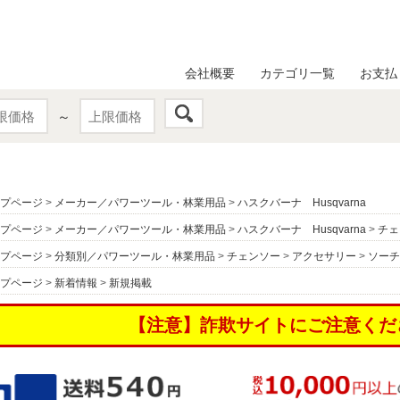
会社概要
カテゴリ一覧
お支払
～
プページ
>
メーカー／パワーツール・林業用品
>
ハスクバーナ Husqvarna
プページ
>
メーカー／パワーツール・林業用品
>
ハスクバーナ Husqvarna
>
チェ
プページ
>
分類別／パワーツール・林業用品
>
チェンソー
>
アクセサリー
>
ソーチ
プページ
>
新着情報
>
新規掲載
【注意】詐欺サイトにご注意くだ