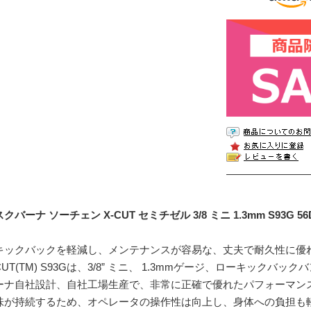
クバーナ ソーチェン X-CUT セミチゼル 3/8 ミニ 1.3mm S93G 56DL[
キックバックを軽減し、メンテナンスが容易な、丈夫で耐久性に優
-CUT(TM) S93Gは、3/8” ミニ、 1.3mmゲージ、ローキッ
ーナ自社設計、自社工場生産で、非常に正確で優れたパフォーマン
味が持続するため、オペレータの操作性は向上し、身体への負担も軽減