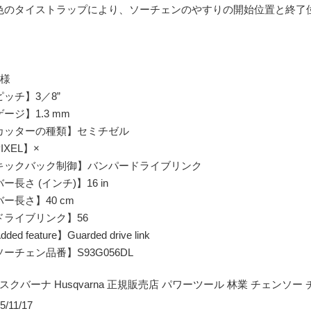
色のタイストラップにより、ソーチェンのやすりの開始位置と終了
仕様
ピッチ】3／8”
ージ】1.3 mm
カッターの種類】セミチゼル
IXEL】×
キックバック制御】バンパードライブリンク
ー長さ (インチ)】16 in
ー長さ】40 cm
ドライブリンク】56
ded feature】Guarded drive link
ーチェン品番】S93G056DL
ハスクバーナ Husqvarna 正規販売店 パワーツール 林業 チェンソー
5/11/17