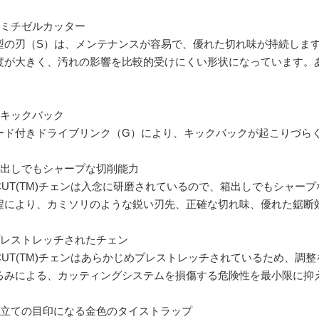
セミチゼルカッター
型の刃（S）は、メンテナンスが容易で、優れた切れ味が持続しま
度が大きく、汚れの影響を比較的受けにくい形状になっています。
。
低キックバック
ード付きドライブリンク（G）により、キックバックが起こりづら
箱出しでもシャープな切削能力
-CUT(TM)チェンは入念に研磨されているので、箱出しでもシャ
程により、カミソリのような鋭い刃先、正確な切れ味、優れた鋸断
プレストレッチされたチェン
-CUT(TM)チェンはあらかじめプレストレッチされているため、
るみによる、カッティングシステムを損傷する危険性を最小限に抑
目立ての目印になる金色のタイストラップ