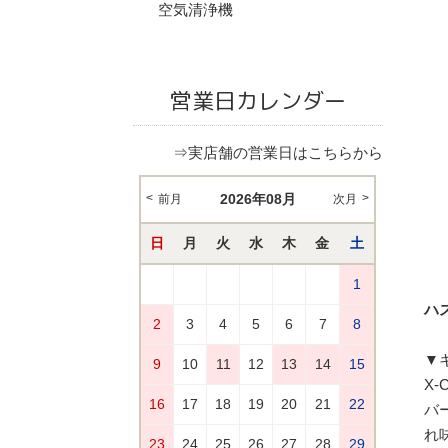
空気清浄機
営業日カレンダー
⇒実店舗の営業日はこちらから
ハス
▼
X
バ
れ