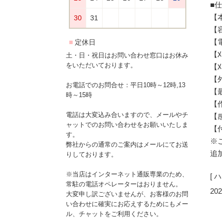
■
【本
【容
【
【
土・日・祝日はお問い合わせ窓口はお休み
をいただいております。
【刈
【外
お電話でのお問合せ：平日10時～12時,13
【最
時～15時
【
電話は大変込み合いますので、メールやチ
【感
ャットでのお問い合わせをお願いいたしま
【
す。
※
弊社からの通常のご案内はメールにてお送
追
りしております。
※当店はインターネット通販専業のため、
[ 
常駐の電話オペレーターはおりません。
202
大変申し訳ございませんが、お客様のお問
い合わせに確実にお応えするためにもメー
ル、チャットをご利用ください。