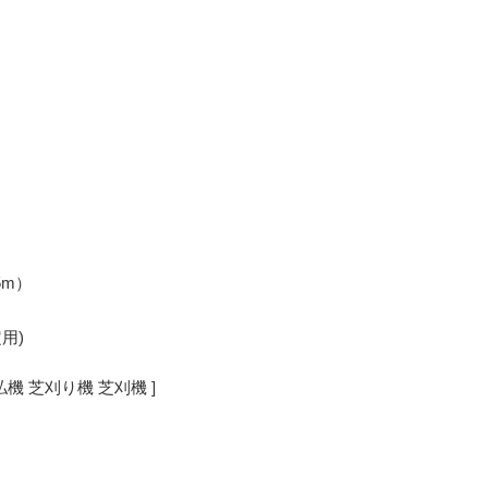
m）
用)
払機 芝刈り機 芝刈機 ]