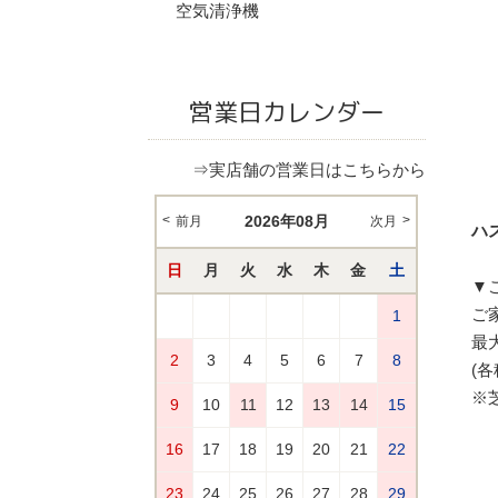
空気清浄機
営業日カレンダー
⇒実店舗の営業日はこちらから
ハス
▼
ご
最
(各
※