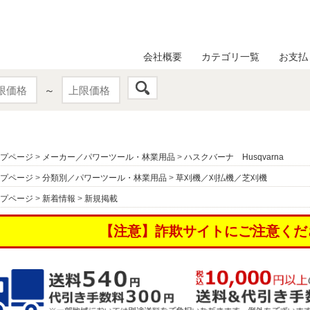
会社概要
カテゴリ一覧
お支払
～
プページ
>
メーカー／パワーツール・林業用品
>
ハスクバーナ Husqvarna
プページ
>
分類別／パワーツール・林業用品
>
草刈機／刈払機／芝刈機
プページ
>
新着情報
>
新規掲載
【注意】詐欺サイトにご注意くだ