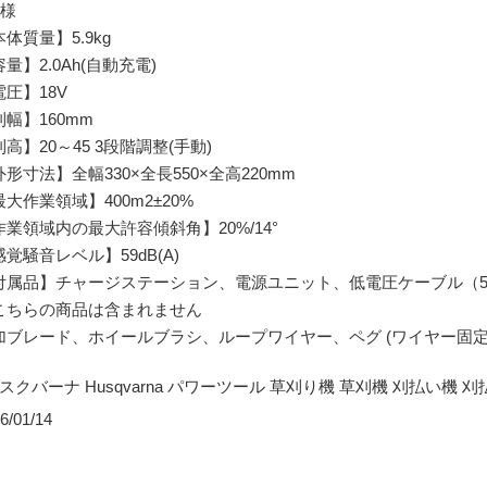
仕様
体質量】5.9kg
量】2.0Ah(自動充電)
電圧】18V
刈幅】160mm
高】20～45 3段階調整(手動)
形寸法】全幅330×全長550×全高220mm
大作業領域】400m2±20%
作業領域内の最大許容傾斜角】20%/14°
覚騒音レベル】59dB(A)
付属品】チャージステーション、電源ユニット、低電圧ケーブル（5
こちらの商品は含まれません
加ブレード、ホイールブラシ、ループワイヤー、ペグ (ワイヤー固定
ハスクバーナ Husqvarna パワーツール 草刈り機 草刈機 刈払い機 刈
6/01/14