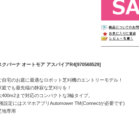
クバーナ オートモア アスパイアR4[970568529]
ご自宅のお庭に最適なロボット芝刈機のエントリーモデル！
家庭でも最先端の静寂な芝刈りを！
大400m2まで対応のコンパクトな3輪タイプ。
種設定にはスマホアプリAutomower TM(Connectが必要です)
芝地専用