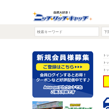
トッ
トッ
トッ