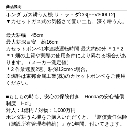
商品説明
ホンダ ガス耕うん機 サ・ラ・ダCG[FFV300LT2]
▼カセットガス式の気軽さで固い土も、深く耕うん。
最大耕幅 45cm
最大耕深目安 約16cm
カセットボンベ1本連続運転時間 最大約50分 ＊1＊2
＊1 畑の土質や実際の使用条件により異なる場合があ
ります。（メーカー測定値）
＊2 作業速度2速、耕深12cmの場合。
※燃料は東邦金属工業(株)のカセットボンベをご使用
ください。
■もしもの時も、安心の保険付き Hondaの安心補償
制度「Ho!」
対人：1億円 / 対物：1,000万円
ホンダ耕うん機をご購入いただくと、『賠償責任保険
（施設所有管理者特約）』が1年間、付いてきます。