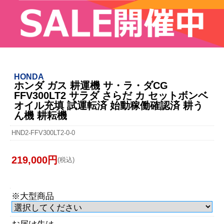
HONDA
ホンダ ガス 耕運機 サ・ラ・ダCG
FFV300LT2 サラダ さらだ カ セットボンベ
オイル充填 試運転済 始動稼働確認済 耕う
ん機 耕耘機
HND2-FFV300LT2-0-0
219,000円
(税込)
※大型商品