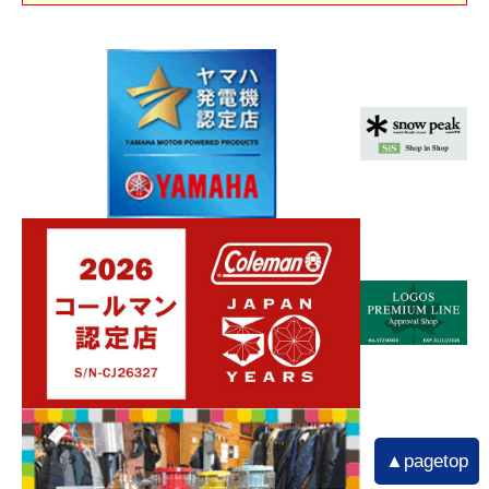
▲pagetop