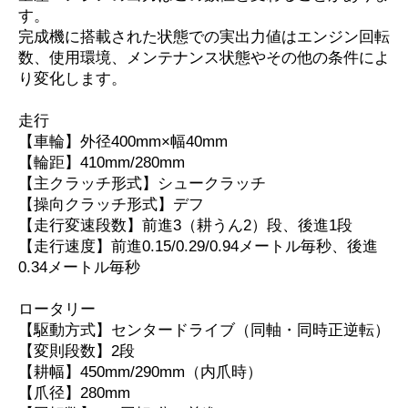
す。
完成機に搭載された状態での実出力値はエンジン回転
数、使用環境、メンテナンス状態やその他の条件によ
り変化します。
走行
【車輪】外径400mm×幅40mm
【輪距】410mm/280mm
【主クラッチ形式】シュークラッチ
【操向クラッチ形式】デフ
【走行変速段数】前進3（耕うん2）段、後進1段
【走行速度】前進0.15/0.29/0.94メートル毎秒、後進
0.34メートル毎秒
ロータリー
【駆動方式】センタードライブ（同軸・同時正逆転）
【変則段数】2段
【耕幅】450mm/290mm（内爪時）
【爪径】280mm