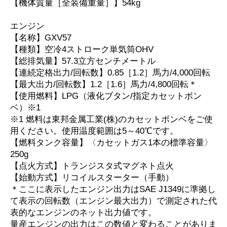
【機体質量［全装備重量］】54kg
エンジン
【名称】GXV57
【種類】空冷4ストローク単気筒OHV
【総排気量】57.3立方センチメートル
【連続定格出力/回転数】0.85［1.2］馬力/4,000回転
【最大出力/回転数】1.2［1.6］馬力/4,800回転＊
【使用燃料】LPG（液化ブタン/指定カセットボン
ベ）※1
※1 燃料は東邦金属工業(株)のカセットボンベをご使
用ください。使用温度範囲は5～40℃です。
【燃料タンク容量】〈カセットガス1本の標準容量〉
250g
【点火方式】トランジスタ式マグネト点火
【始動方式】リコイルスターター（手動）
＊ここに表示したエンジン出力はSAE J1349に準拠し
て表示の回転数（エンジン最大出力）で測定された代
表的なエンジンのネット出力値です。
量産エンジンの出力はこの数値と変わることがありま