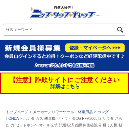
【注意】詐欺サイトにご注意ください
詳細はこちら
トップページ
>
メーカー／パワーツール・林業用品
>
ホンダ
HONDA
> ホンダ ガス 耕運機 サ・ラ・ダCG FFV300LT2 サラダ さら
だ カ セットボンベ オイル充填 試運転済 始動稼働確認済 耕うん機 耕