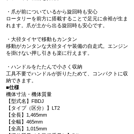
・爪が前についているから旋回時も安心
ロータリーを前方に搭載することで足元に余裕が生ま
れます。爪が土から出る旋回時も安心です。
・大径タイヤで移動もカンタン
移動がカンタンな大径タイヤ装備の自走式。エンジン
を掛けない押し引きも楽に行えます。
・ハンドルをたたんで小さく収納
工具不要でハンドルが折りたためて、コンパクトに収
納できます。
■仕様
機体寸法・機体質量
【型式名】FBDJ
【タイプ（区分）】LT2
【全長】1,465mm
【全幅】465mm
【全高】1,015mm