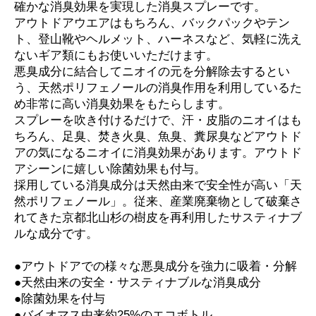
確かな消臭効果を実現した消臭スプレーです。
アウトドアウエアはもちろん、バックパックやテン
ト、登山靴やヘルメット、ハーネスなど、気軽に洗え
ないギア類にもお使いいただけます。
悪臭成分に結合してニオイの元を分解除去するとい
う、天然ポリフェノールの消臭作用を利用しているた
め非常に高い消臭効果をもたらします。
スプレーを吹き付けるだけで、汗・皮脂のニオイはも
ちろん、足臭、焚き火臭、魚臭、糞尿臭などアウトド
アの気になるニオイに消臭効果があります。アウトド
アシーンに嬉しい除菌効果も付与。
採用している消臭成分は天然由来で安全性が高い「天
然ポリフェノール」。従来、産業廃棄物として破棄さ
れてきた京都北山杉の樹皮を再利用したサスティナブ
ルな成分です。
●アウトドアでの様々な悪臭成分を強力に吸着・分解
●天然由来の安全・サスティナブルな消臭成分
●除菌効果を付与
●バイオマス由来約25%のエコボトル