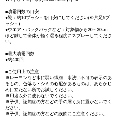
■噴霧回数の目安
●靴：約10プッシュを目安にしてください(※片足5プ
ッシュ)
●ウエア・バックパックなど：対象物から20～30cm
ほど離して全体が軽く湿る程度にスプレーしてくださ
い。
■最大噴霧回数
●約400回
■ご使用上の注意
※レーヨンなど水に弱い繊維、水洗い不可の表示のあ
るもの、色落ち・シミの心配があるものは、あらかじ
め目立たない所でお試しください。
※用途以外に使わないでください。
※子供、認知症の方などの手の届く所に置かないでく
ださい。
※子供、認知症の方などの誤飲にご注意ください。