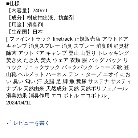
■仕様
【内容量】240ｍl
【成分】樹皮抽出液、抗菌剤
【用途】消臭剤
【生産国】日本
[ ファイントラック finetrack 正規販売店 アウトドア
キャンプ 消臭スプレー 消臭 スプレー 消臭剤 消臭材
除菌 アウトドア キャンプ 登山 山登り トレッキング
焚き火 たき火 焚火 ウェア 衣類 服 バッグ バック リ
ュック リュックサック バックパック シューズ 靴 登
山靴 ヘルメット ハーネス テント タープ ニオイ にお
い 臭い 匂い 汗 皮脂 足 脚 魚 糞尿 サステナ サスティ
ナブル 天然由来 天然成分 天然 天然ポリフェノール
消臭効果 消臭作用 エコ ボトル エコボトル ]
2024/04/11
レビューを書く