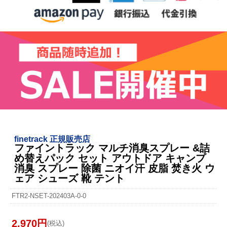
finetrack 正規販売店
ファイントラック マルチ消臭スプレー &詰
め替えパック セット アウトドア キャンプ
消臭 スプレー 除菌 ニオイ汗 皮脂 焚き火 ウ
ェア シューズ 靴 テント
FTR2-NSET-202403A-0-0
2,970円
(税込)