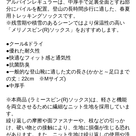
アルパインレギュラーは、中厚手で足裏全面とすね部
分にパイルを配置。登山の長時間歩行に適した、春夏
用トレッキングソックスです。
※残雪期や積雪のあるシーンではより保温性の高い
「メリノスピン(R)ソックス」をおすすめします。
●クール&ドライ
●優れた耐久性
●快適なフィット感と通気性
●抗菌防臭
●一般的な登山靴に適した丈の長さ(かかと～足口まで
の丈：22cm ※Mサイズ)
●中厚手
※本商品 (ラミースピン(R)ソックス)は、軽さと機能
を両立させるために繊細なニット生地を採用していま
す。
繰り返しの摩擦や面ファスナーや、枝などの引っか
け、硬い物との接触により、生地に損傷が生じる恐れ
があります。また、ニット生地は繰り返しの使用や洗