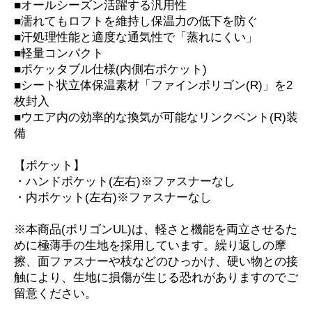
■オールシーズン活躍する汎用性
■濡れてもロフトを維持し保温力の低下を防ぐ
■汗処理性能と適度な通気性で「蒸れにくい」
■軽量コンパクト
■ポケッタブル仕様(内側右ポケット)
■シート状立体保温素材「ファインポリゴン(R)」を2
枚封入
■ウエア内の効率的な換気が可能なリンクベント(R)装
備
【ポケット】
・ハンドポケット(左右)※ファスナーなし
・内ポケット(左右)※ファスナーなし
※本商品(ポリゴンUL)は、軽さと機能を両立させるた
めに極薄手の生地を採用しています。繰り返しの摩
擦、面ファスナーや枝などのひっかけ、硬い物との接
触により、生地に損傷が生じる恐れがありますのでご
留意ください。