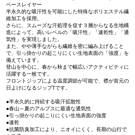
ベースレイヤー
半永久的な吸汗性を可能にした特殊なポリエステル繊
維加工を採用。
さらに、スムーズな汗処理を促す３層からなる生地構
造によって、高いレベルの「吸汗性」「速乾性」「通
気性」を実現しました。
また、やや薄手ながらも繊維を密に編み上げること
で、引っ掛かりの起こりにくい生地表面の「強度」を
備えています。
登山を中心に、春から秋まで幅広いアクティビティに
活躍する一枚です。
フロントジップによる温度調節が可能で、襟が首元の
日よけになるジップTです。
●半永久的に持続する吸汗拡散性
●春山～夏のアルプスに最適な通気性
●引っ掛かりの起こりにくい生地表面の強度
●速乾
●抗菌防臭加工により、ニオイにくく、長期の山行で