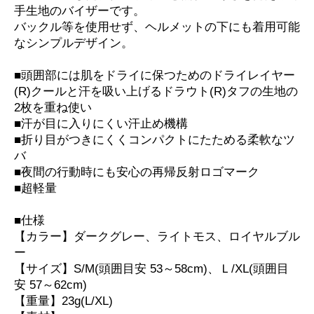
手生地のバイザーです。
バックル等を使用せず、ヘルメットの下にも着用可能
なシンプルデザイン。
■頭囲部には肌をドライに保つためのドライレイヤー
(R)クールと汗を吸い上げるドラウト(R)タフの生地の
2枚を重ね使い
■汗が目に入りにくい汗止め機構
■折り目がつきにくくコンパクトにたためる柔軟なツ
バ
■夜間の行動時にも安心の再帰反射ロゴマーク
■超軽量
■仕様
【カラー】ダークグレー、ライトモス、ロイヤルブル
ー
【サイズ】S/M(頭囲目安 53～58cm)、Ｌ/XL(頭囲目
安 57～62cm)
【重量】23g(L/XL)