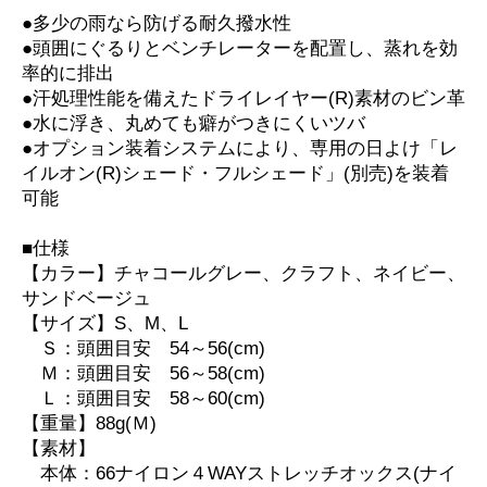
●多少の雨なら防げる耐久撥水性
●頭囲にぐるりとベンチレーターを配置し、蒸れを効
率的に排出
●汗処理性能を備えたドライレイヤー(R)素材のビン革
●水に浮き、丸めても癖がつきにくいツバ
●オプション装着システムにより、専用の日よけ「レ
イルオン(R)シェード・フルシェード」(別売)を装着
可能
■仕様
【カラー】チャコールグレー、クラフト、ネイビー、
サンドベージュ
【サイズ】S、M、L
Ｓ：頭囲目安 54～56(cm)
Ｍ：頭囲目安 56～58(cm)
Ｌ：頭囲目安 58～60(cm)
【重量】88g(Ｍ)
【素材】
本体：66ナイロン４WAYストレッチオックス(ナイ