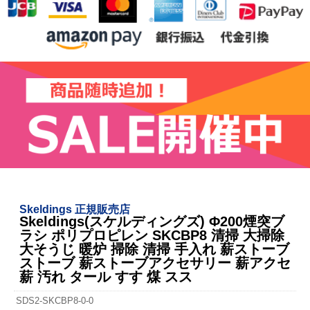
Skeldings 正規販売店
Skeldings(スケルディングズ) Φ200煙突ブ
ラシ ポリプロピレン SKCBP8 清掃 大掃除
大そうじ 暖炉 掃除 清掃 手入れ 薪ストーブ
ストーブ 薪ストーブアクセサリー 薪アクセ
薪 汚れ タール すす 煤 スス
SDS2-SKCBP8-0-0