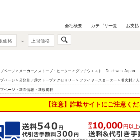
会社概要
カテゴリ一覧
お支払
～
プページ
>
メーカー／ストーブ・ヒーター
>
ダッチウエスト Dutchwest Japan
プページ
>
分類別／薪ストーブアクセサリー
>
ファイヤースターター
>
着火材／人
プページ
>
新着情報
>
新規掲載
【注意】詐欺サイトにご注意くだ