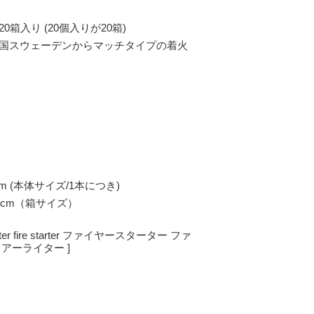
箱入り (20個入りが20箱)
国スウェーデンからマッチタイプの着火
6cm (本体サイズ/1本につき)
12cm（箱サイズ）
 lighter fire starter ファイヤースターター ファ
アーライター ]