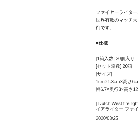
ファイヤーライター20
世界有数のマッチ大
剤です。
■仕様
[1箱入数] 20個入り
[セット箱数] 20箱
[サイズ]
1cm×1.3cm×高さ
幅6.7×奥行3×高さ
[ Dutch West fire
イアライター ファイ
2020/03/25