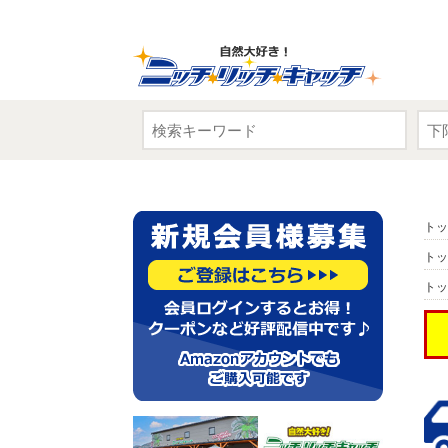
トッ
トッ
トッ