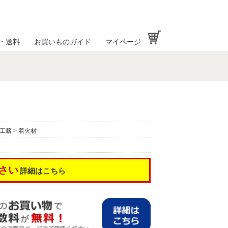
お買い物かご
・送料
お買いものガイド
マイページ
工薪
>
着火材
さい
詳細はこちら