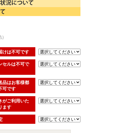
込)
届けは不可です
ンセルは不可で
送品はお客様都
不可です
きがご利用いた
ります
定