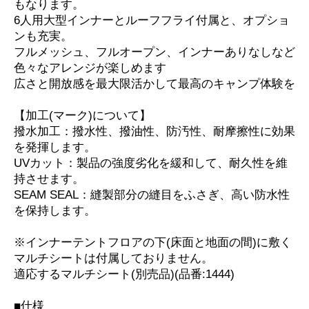
もなります。
6人用大型インナーとルーフフライ付属と、オプショ
ンも充実。
フルメッシュ、フルオープン、インナーありなしなど
色々なアレンジが楽しめます
広さと開放感を最大限活かして最高のキャンプ体験を
【加工(マーク)について】
撥水加工：撥水性、撥油性、防汚性、耐摩擦性に効果
を発揮します。
UVカット：製品の強度劣化を緩和して、耐久性を維
持させます。
SEAM SEAL：縫製部分の縫目をふさぎ、高い防水性
を保持します。
※インナーテントフロアの下(床面と地面の間)に敷く
マルチシートは付属しておりません。
適応するマルチシート(別売品)(品番:1444)
■仕様