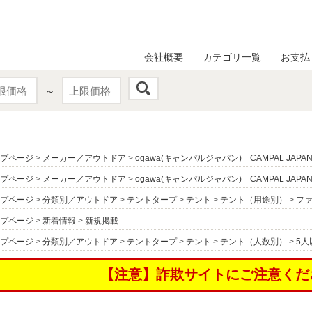
会社概要
カテゴリ一覧
お支払
～
プページ
>
メーカー／アウトドア
>
ogawa(キャンパルジャパン) CAMPAL JAPA
プページ
>
メーカー／アウトドア
>
ogawa(キャンパルジャパン) CAMPAL JAPA
プページ
>
分類別／アウトドア
>
テントタープ
>
テント
>
テント（用途別）
>
フ
プページ
>
新着情報
>
新規掲載
プページ
>
分類別／アウトドア
>
テントタープ
>
テント
>
テント（人数別）
>
5人
【注意】詐欺サイトにご注意くだ