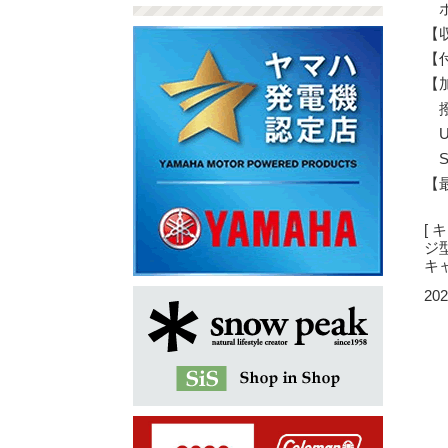
ポ
【収
【
【
撥
U
S
【
[ 
ジ
キャ
202