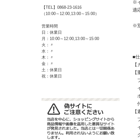
※
【TEL】0868-23-1616
適応
（10:00～12:00,13:00～15:00）
※
営業時間
日：休業日
月：10:00～12:00,13:00～15:00
火：〃
水：〃
■
木：〃
金：〃
【
土：休業日
【重
祝：休業日
フ
イ
ポ
付
【
フ
イ
グ