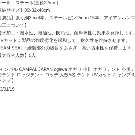
ール：スチール(直径22mm)
納サイズ】90x32x48cm
付属品】張り綱3mx4本、スチールピン25cmx15本、アイアンハン
加工について】
水加工：撥水性、撥油性、防汚性、耐摩擦性に効果を発揮します
Vカット：製品の強度劣化を緩和して、耐久性を維持させます。
EAM SEAL：縫製部分の縫目をふさぎ、高い防水性を保持します
最大収容人数】5人
キャンパル CAMPAL JAPAN ogawa オガワ 小川 オガワテント
型テント ロッジテント ロッヂ 人数5名 テント UVカット キャンプ 
ンプ ]
3/01/19