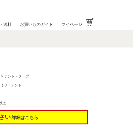
お買い物かご
・送料
お買いものガイド
マイページ
N
N
>
テント・タープ
ァミリーテント
以上
さい
詳細はこちら