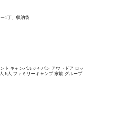
マー1丁、収納袋
。
。
 小川テント キャンパルジャパン アウトドア ロッ
4人 5人 ファミリーキャンプ 家族 グループ