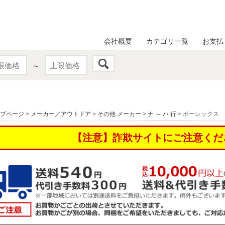
会社概要
カテゴリ一覧
お支払
～
プページ
>
メーカー／アウトドア
>
その他 メーカー
>
ナ ～ ハ 行
> ポーレックス 
【注意】詐欺サイトにご注意くだ