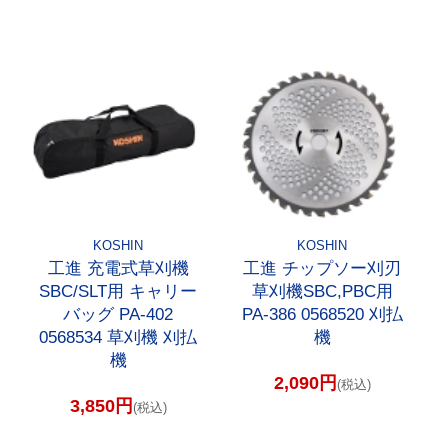
KOSHIN
KOSHIN
工進 充電式草刈機
工進 チップソー刈刃
SBC/SLT用 キャリー
草刈機SBC,PBC用
バッグ PA-402
PA-386 0568520 刈払
0568534 草刈機 刈払
機
機
2,090円
(税込)
3,850円
(税込)