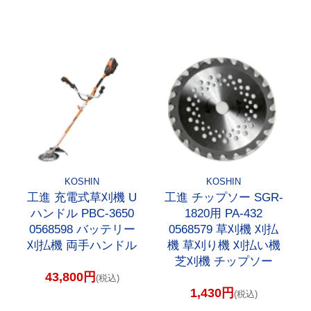
KOSHIN
KOSHIN
工進 充電式草刈機 U
工進 チップソー SGR-
ハンドル PBC-3650
1820用 PA-432
0568598 バッテリー
0568579 草刈機 刈払
刈払機 両手ハンドル
機 草刈り機 刈払い機
芝刈機 チップソー
43,800円
(税込)
1,430円
(税込)