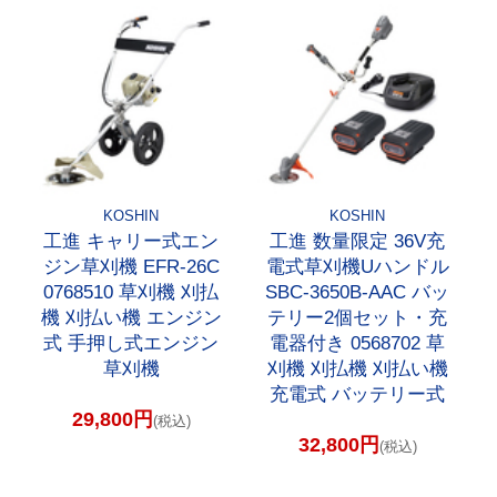
KOSHIN
KOSHIN
工進 キャリー式エン
工進 数量限定 36V充
ジン草刈機 EFR-26C
電式草刈機Uハンドル
0768510 草刈機 刈払
SBC-3650B-AAC バッ
機 刈払い機 エンジン
テリー2個セット・充
式 手押し式エンジン
電器付き 0568702 草
草刈機
刈機 刈払機 刈払い機
充電式 バッテリー式
29,800円
(税込)
32,800円
(税込)