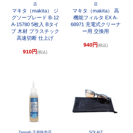
店
店
マキタ（makita） ジ
マキタ（makita） 高
グソーブレード B-12
機能フィルタ EX A-
A-15780 5枚入 Bタイ
68971 充電式クリーナ
プ 木材 プラスチック
ー用 交換用
高速切断 仕上げ
940円
(税込)
910円
(税込)
Zenoah 正規販売店
SOLAIZ