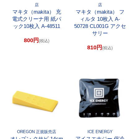
店
店
マキタ（makita） 充
マキタ（makita） フ
電式クリーナ用 紙パ
ィルタ 10枚入 A-
ック10枚入 A-48511
50728 CL001G アクセ
サリー
800円
(税込)
810円
(税込)
OREGON 正規販売店
ICE ENERGY
オレゴン クサビ 14cm
アイスエナジー 保冷