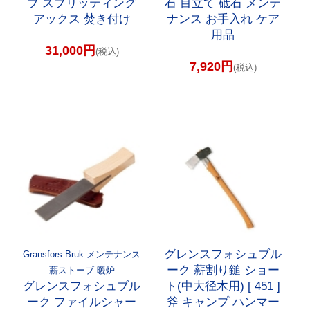
ブ スプリッティング
石 目立て 砥石 メンテ
アックス 焚き付け
ナンス お手入れ ケア
用品
31,000円
(税込)
7,920円
(税込)
グレンスフォシュブル
Gransfors Bruk メンテナンス
ーク 薪割り鎚 ショー
薪ストーブ 暖炉
グレンスフォシュブル
ト(中大径木用) [ 451 ]
ーク ファイルシャー
斧 キャンプ ハンマー