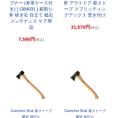
プナー (本革ケース付
斧 アウトドア 薪スト
き) [ GB4031 ] 薪割り
ーブ スプリッティン
斧 研ぎ石 目立て 砥石
グアックス 焚き付け
メンテナンス ケア用
31,570円
品
(税込)
7,590円
(税込)
Gransfors Bruk 薪ストーブ
Gransfors Bruk 薪ストーブ
暖炉 枝打ち
暖炉 枝打ち