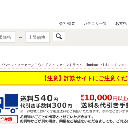
会社概要
カテゴリ一覧
お支払
～
プページ
>
メーカー／アウトドア
>
ファイントラック finetrack
> L4ミッドシェル
【注意】詐欺サイトにご注意くだ