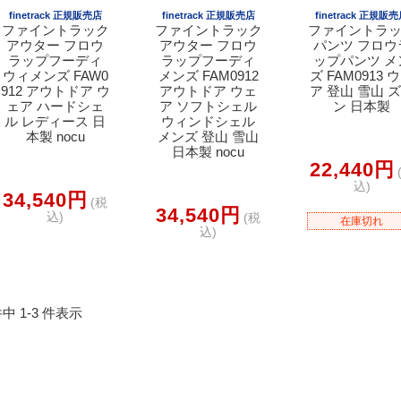
finetrack 正規販売店
finetrack 正規販売店
finetrack 正規販
ファイントラック
ファイントラック
ファイントラ
アウター フロウ
アウター フロウ
パンツ フロウ
ラップフーディ
ラップフーディ
ップパンツ メ
ウィメンズ FAW0
メンズ FAM0912
ズ FAM0913 
912 アウトドア ウ
アウトドア ウェ
ア 登山 雪山 
ェア ハードシェ
ア ソフトシェル
ン 日本製
ル レディース 日
ウィンドシェル
本製 nocu
メンズ 登山 雪山
日本製 nocu
22,440円
込)
34,540円
(税
34,540円
込)
(税
在庫切れ
込)
件中 1-3 件表示