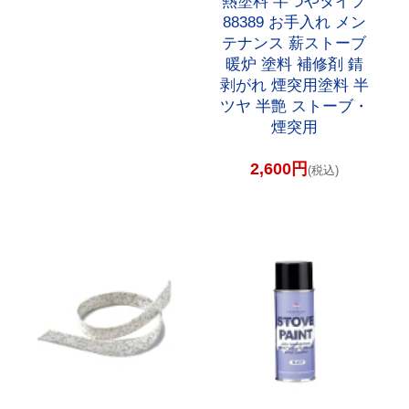
熱塗料 半つやタイプ
88389 お手入れ メン
テナンス 薪ストーブ
暖炉 塗料 補修剤 錆
剥がれ 煙突用塗料 半
ツヤ 半艶 ストーブ・
煙突用
2,600円
(税込)