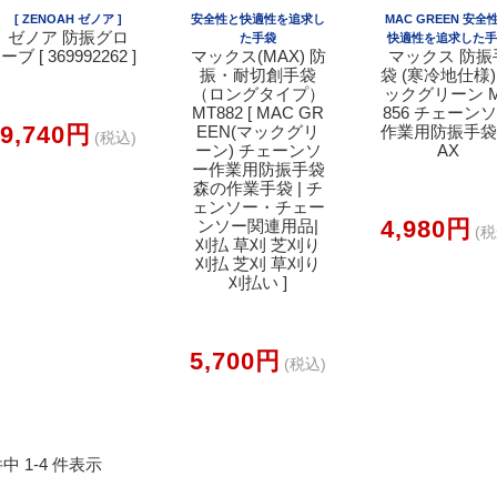
[ ZENOAH ゼノア ]
安全性と快適性を追求し
MAC GREEN 安全
ゼノア 防振グロ
た手袋
快適性を追求した
ーブ [ 369992262 ]
マックス(MAX) 防
マックス 防振
振・耐切創手袋
袋 (寒冷地仕様)
（ロングタイプ）
ックグリーン 
MT882 [ MAC GR
856 チェーン
9,740円
EEN(マックグリ
作業用防振手袋
(税込)
ーン) チェーンソ
AX
ー作業用防振手袋
森の作業手袋 | チ
ェンソー・チェー
4,980円
ンソー関連用品|
(税
刈払 草刈 芝刈り
刈払 芝刈 草刈り
刈払い ]
5,700円
(税込)
件中 1-4 件表示