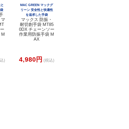
性と
MAC GREEN マックグ
手袋
リーン 安全性と快適性
手
を追求した手袋
 マ
マックス 防振・
MT
耐切創手袋 MT85
ソー
0DX チェーンソー
 M
作業用防振手袋 M
AX
4,980円
込)
(税込)