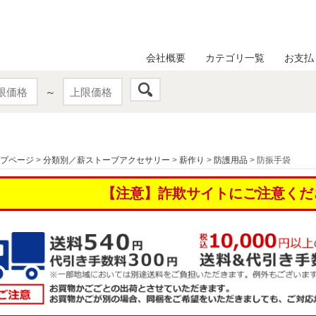
会社概要
カテゴリ一覧
お支払
～
プページ
>
分類別／薪ストーブアクセサリー
>
薪作り
>
防護用品
> 防振手袋
【注意】詐欺サイトにご注意くだ