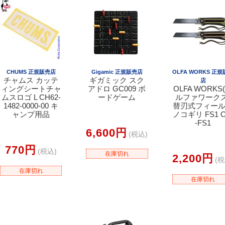
CHUMS 正規販売店
Gigamic 正規販売店
OLFA WORKS 正
チャムス カッテ
ギガミック スク
店
ィングシートチャ
アドロ GC009 ボ
OLFA WORKS
ムスロゴ L CH62-
ードゲーム
ルファワークス
1482-0000-00 キ
替刃式フィー
ャンプ用品
ノコギリ FS1 
-FS1
6,600円
(税込)
770円
(税込)
在庫切れ
2,200円
(税
在庫切れ
在庫切れ