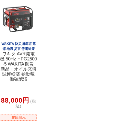
WAKITA 防災 非常用電
源 地震 災害 停電対策
ワキタ AVR発電
機 50Hz HPG2500
-5 WAKITA 防災
新品・オイル充填
試運転済 始動稼
働確認済
88,000円
(税
込)
在庫切れ