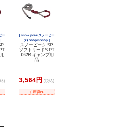
ーピー
[ snow peak(スノーピー
]
ク) ShopinShop ]
SP
スノーピーク SP
PT
ソフトリードS PT
プ用
-062R キャンプ用
S
品
3,564円
込)
(税込)
在庫切れ