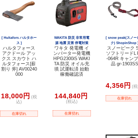
[ Hultafors ハルタホー
WAKITA 防災 非常用電
[ snow peak(スノ
ス ]
源 地震 災害 停電対策
ク) ShopinShop 
ハルタフォース
ワキタ 発電機 イ
スノーピーク 
アクドール アッ
ンバーター発電機
ソフトリードL 
クス スカウト ハ
HPG2300iS WAKI
-064R キャン
ルタフォース[薪
TA 防災 オイル充
品 gr-1903S
割り 斧] AV00240
填 試運転済 始動
000
稼働確認済
4,356円
(税
18,000円
144,840円
(税
在庫切れ
(税込)
込)
在庫切れ
在庫切れ