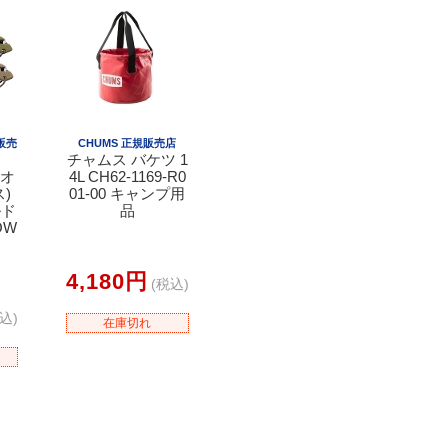
規販売
CHUMS 正規販売店
チャムス バケツ 1
(オ
4L CH62-1169-R0
)
01-00 キャンプ用
ルド
品
OW
4,180円
(税込)
込)
在庫切れ