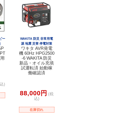
ーピー
WAKITA 防災 非常用電
]
源 地震 災害 停電対策
SP
ワキタ AVR発電
PT
機 60Hz HPG2500
プ用
-6 WAKITA 防災
新品・オイル充填
試運転済 始動稼
働確認済
込)
88,000円
(税
込)
在庫切れ