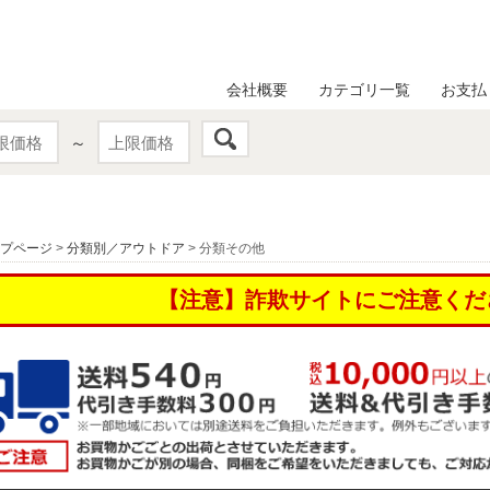
会社概要
カテゴリ一覧
お支払
～
プページ
>
分類別／アウトドア
> 分類その他
【注意】詐欺サイトにご注意くだ