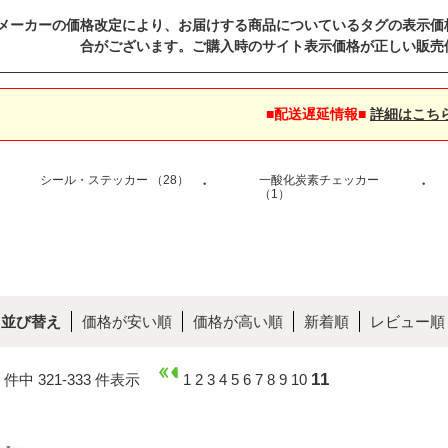
メーカーの価格改定により、お届けする商品についているタグの表示価
合がございます。ご購入時のサイト表示価格が正しい販売
■配送遅延情報■
詳細はこち
シール・ステッカー （28）
一酸化炭素チェッカー
・
・
（1）
並び替え
価格が安い順
価格が高い順
新着順
レビュー順
11
3 件中 321-333 件表示
1
2
3
4
5
6
7
8
9
10