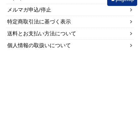
メルマガ申込/停止
特定商取引法に基づく表示
送料とお支払い方法について
個人情報の取扱いについて
ご注文時のお願い
●ご注文後の変更・追加・別のご注文分の同梱など
は、承ることができません。
●お届け日については、7日後～2週間以内でご指定い
ただけます。ご指定のない方は、発送準備ができ次第
最短でお届けできます。
▼お買い物ガイド