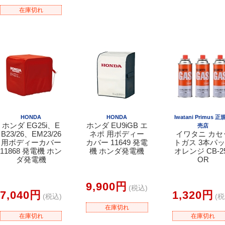
在庫切れ
HONDA
HONDA
Iwatani Primus 
ホンダ EG25i、E
ホンダ EU9iGB エ
売店
B23/26、EM23/26
ネポ 用ボディー
イワタニ カセ
用ボディーカバー
カバー 11649 発電
トガス 3本パ
11868 発電機 ホン
機 ホンダ発電機
オレンジ CB-2
ダ発電機
OR
9,900円
(税込)
7,040円
1,320円
(税込)
(税
在庫切れ
在庫切れ
在庫切れ