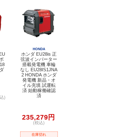
HONDA
EU
ホンダ EU28is 正
用ボ
弦波インバーター
18
搭載発電機 車輪
ンダ
なし EU28IS1JNA
2 HONDA ホンダ
発電機 新品・オ
イル充填 試運転
済 始動稼働確認
済
込)
235,279円
(税込)
在庫切れ