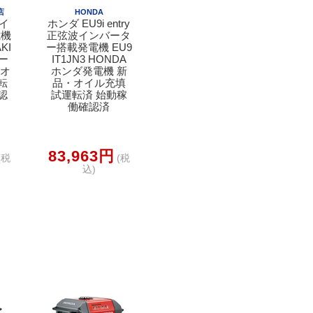
店
HONDA
 イ
ホンダ EU9i entry
電機
正弦波インバータ
KI
ー搭載発電機 EU9
ー
IT1JN3 HONDA
 オ
ホンダ発電機 新
転
品・オイル充填
認
試運転済 始動稼
働確認済
83,963円
(税
(税
込)