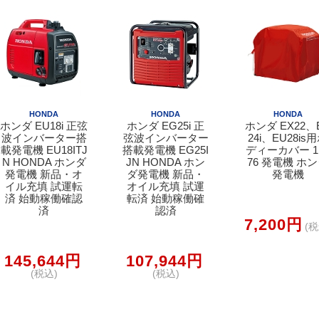
HONDA
HONDA
HONDA
ホンダ EU18i 正弦
ホンダ EG25i 正
ホンダ EX22、
波インバーター搭
弦波インバーター
24i、EU28is
載発電機 EU18ITJ
搭載発電機 EG25I
ディーカバー 1
N HONDA ホンダ
JN HONDA ホン
76 発電機 ホ
発電機 新品・オ
ダ発電機 新品・
発電機
イル充填 試運転
オイル充填 試運
済 始動稼働確認
転済 始動稼働確
済
認済
7,200円
(税
145,644円
107,944円
(税込)
(税込)