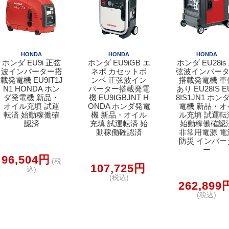
HONDA
HONDA
HONDA
ホンダ EU9i 正弦
ホンダ EU9iGB エ
ホンダ EU28is
波インバーター搭
ネポ カセットボ
弦波インバー
載発電機 EU9IT1J
ンベ 正弦波イン
搭載発電機 車
N1 HONDA ホン
バーター搭載発電
あり EU28IS E
ダ発電機 新品・
機 EU9IGBJNT H
8IS1JN1 ホン
オイル充填 試運
ONDA ホンダ発電
電機 新品・オ
転済 始動稼働確
機 新品・オイル
ル充填 試運転
認済
充填 試運転済 始
始動稼働確認
動稼働確認済
非常用電源 電
防災 インバー
ー
96,504円
(税
107,725円
込)
(税込)
262,899
(税込)