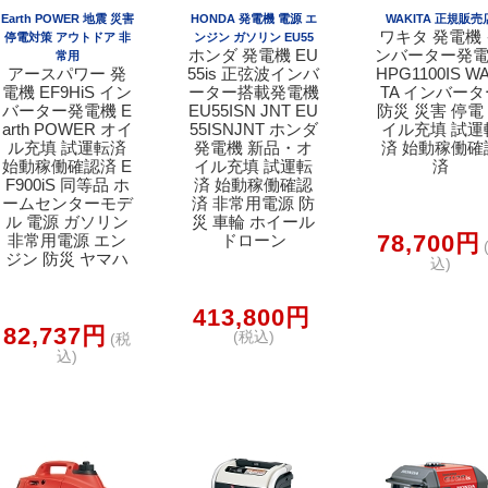
Earth POWER 地震 災害
HONDA 発電機 電源 エ
WAKITA 正規販売
ワキタ 発電機
停電対策 アウトドア 非
ンジン ガソリン EU55
ホンダ 発電機 EU
ンバーター発
常用
アースパワー 発
55is 正弦波インバ
HPG1100IS WA
電機 EF9HiS イン
ーター搭載発電機
TA インバータ
バーター発電機 E
EU55ISN JNT EU
防災 災害 停電
arth POWER オイ
55ISNJNT ホンダ
イル充填 試運
ル充填 試運転済
発電機 新品・オ
済 始動稼働確
始動稼働確認済 E
イル充填 試運転
済
F900iS 同等品 ホ
済 始動稼働確認
ームセンターモデ
済 非常用電源 防
ル 電源 ガソリン
災 車輪 ホイール
78,700円
非常用電源 エン
ドローン
ジン 防災 ヤマハ
込)
413,800円
82,737円
(税込)
(税
込)