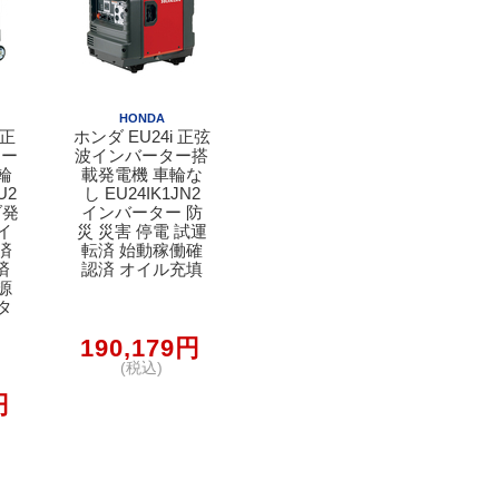
HONDA
 正
ホンダ EU24i 正弦
ター
波インバーター搭
輪
載発電機 車輪な
U2
し EU24IK1JN2
ダ発
インバーター 防
イ
災 災害 停電 試運
済
転済 始動稼働確
済
認済 オイル充填
源
タ
190,179円
(税込)
円