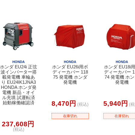
HONDA
HONDA
HONDA
ホンダ EU24i 正弦
ホンダ EU26i用ボ
ホンダ EU18i
波インバーター搭
ディーカバー 118
ディーカバー 1
載発電機 車輪あ
75 発電機 ホンダ
74 発電機 ホ
り EU24IK1JNA3
発電機
発電機
HONDA ホンダ発
電機 新品・オイ
ル充填 試運転済
8,470円
5,940円
始動稼働確認済
(税込)
(税
在庫切れ
在庫切れ
237,608円
(税込)