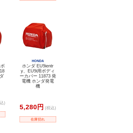
HONDA
用ボ
ホンダ EU9ientr
18
y、EU9i用ボディ
ンダ
ーカバー 11873 発
電機 ホンダ発電
機
込)
5,280円
(税込)
在庫切れ