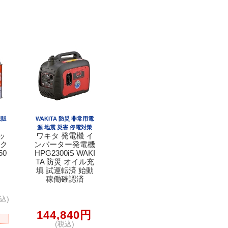
正規販
WAKITA 防災 非常用電
源 地震 災害 停電対策
ッ
ワキタ 発電機 イ
ック
ンバーター発電機
50
HPG2300iS WAKI
TA 防災 オイル充
填 試運転済 始動
稼働確認済
込)
144,840円
(税込)