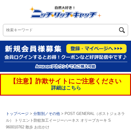
【注意】詐欺サイトにご注意ください
詳細はこちら
トップページ
>
分類別／その他
> POST GENERAL（ポストジェネラ
ル） トリエント防蚊加工イージーハーネス オリーブカーキ S
960010762 散歩 お出かけ