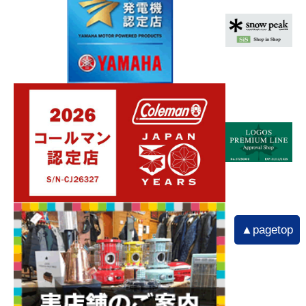
▲pagetop