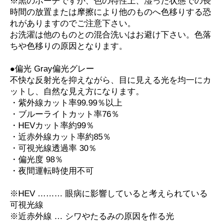
※黒のポーチですが、色の特性上、湿った状態での長
時間の放置または摩擦により他のものへ色移りする恐
れがありますのでご注意下さい。
お洗濯は他のものとの混合洗いはお避け下さい。色落
ちや色移りの原因となります。
●偏光 Gray偏光グレー
不快な反射光を抑えながら、目に見える光を均一にカ
ットし、自然な見え方になります。
・紫外線カット率99.99％以上
・ブルーライトカット率76％
・HEVカット率約99％
・近赤外線カット率約85％
・可視光線透過率 30％
・偏光度 98％
・夜間運転時使用不可
※HEV ……… 眼病に影響していると考えられている
可視光線
※近赤外線 … シワやたるみの原因を作る光