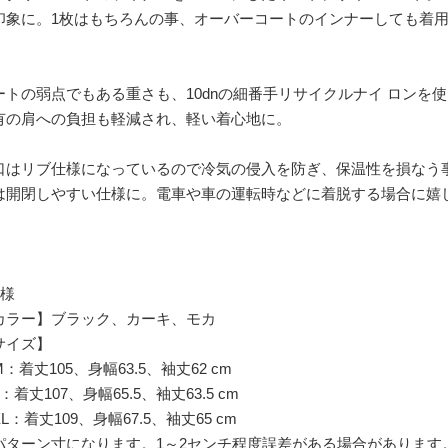
印象に。1枚はもちろんの事、オーバーコートのインナーしても着
。
ートの弱点でもある重さも、10dnの細番手リサイクルナイ ロンを
有の肩への負担も軽減され、軽い着心地に。
口はリブ仕様になっているので冷気の侵入を防ぎ、保温性を損なう
は開閉しやすい仕様に。電車や車の運転時などに着脱する場合に嬉
仕様
カラー】ブラック、カーキ、モカ
サイズ】
着丈105、身幅63.5、袖丈62 cm
着丈107、身幅65.5、袖丈63.5 cm
：着丈109、身幅67.5、袖丈65 cm
パターン寸になります。1～2センチ程度誤差がある場合があります