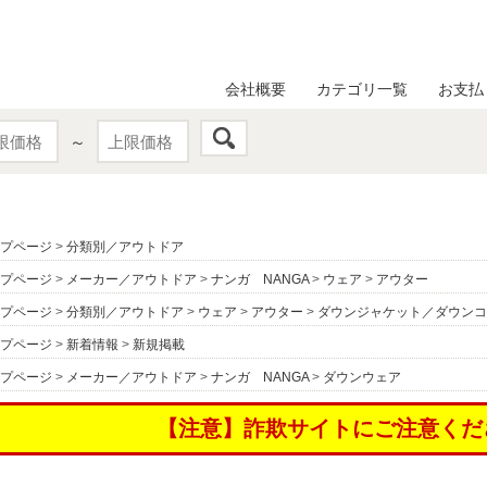
会社概要
カテゴリ一覧
お支払
～
プページ
>
分類別／アウトドア
プページ
>
メーカー／アウトドア
>
ナンガ NANGA
>
ウェア
>
アウター
プページ
>
分類別／アウトドア
>
ウェア
>
アウター
>
ダウンジャケット／ダウンコ
プページ
>
新着情報
>
新規掲載
プページ
>
メーカー／アウトドア
>
ナンガ NANGA
>
ダウンウェア
【注意】詐欺サイトにご注意くだ