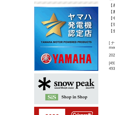
【
【
【
【羽
【
[
me
202
[49
493