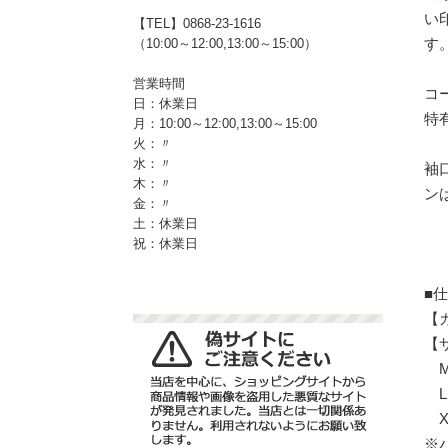
い
【TEL】0868-23-1616
す
（10:00～12:00,13:00～15:00）
営業時間
コ
日：休業日
特
月：10:00～12:00,13:00～15:00
火：〃
水：〃
袖
木：〃
ン
金：〃
土：休業日
祝：休業日
■
【
【
M：
L：
XL
※