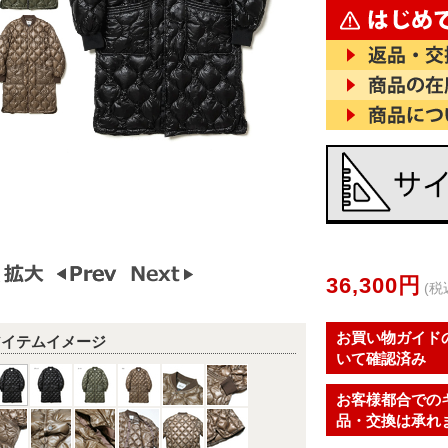
36,300円
(税
お買い物ガイド
アイテムイメージ
いて確認済み
お客様都合での
品・交換は承れ