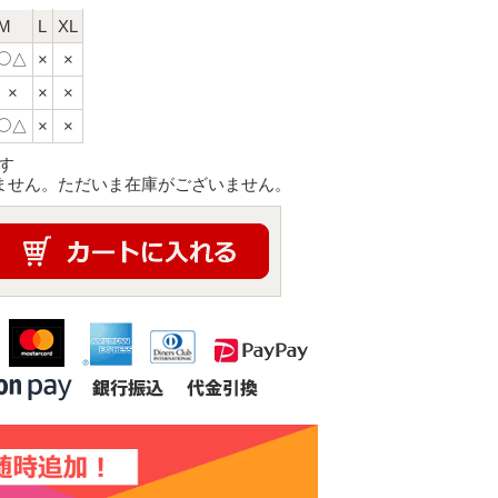
M
L
XL
△
×
×
×
×
×
△
×
×
す
ません。ただいま在庫がございません。