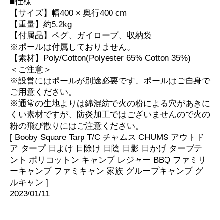
■仕様
【サイズ】幅400 × 奥行400 cm
【重量】約5.2kg
【付属品】ペグ、ガイロープ、収納袋
※ポールは付属しておりません。
【素材】Poly/Cotton(Polyester 65% Cotton 35%)
＜ご注意＞
※設営にはポールが別途必要です。ポールはご自身で
ご用意ください。
※通常の生地よりは綿混紡で火の粉による穴があきに
くい素材ですが、防炎加工ではございませんので火の
粉の飛び散りにはご注意ください。
[ Booby Square Tarp T/C チャムス CHUMS アウトド
ア タープ 日よけ 日除け 日陰 日影 日かげ タープテ
ント ポリコットン キャンプ レジャー BBQ ファミリ
ーキャンプ ファミキャン 家族 グループキャンプ グ
ルキャン ]
2023/01/11