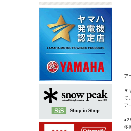
アー
▼
て
ア
●2
多