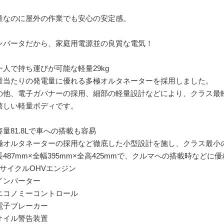
。
量なのに屋外の作業でも安心の安定感。
ンバータだから、家庭用電源並の良質な電気！
一人で持ち運びが可能な軽量29kg
量当たりの発電量に優れる多極オルタネーターを採用しました。
の他、電子ガバナーの採用、細部の軽量設計などにより、クラス最軽量
嬉しい軽量ボディです。
容量81.8Lで車への搭載も容易
極オルタネーターの採用など徹底した小型設計を施し、クラス最小の本
長487mm×全幅395mm×全高425mmで、クルマへの搭載時など
4サイクルOHVエンジン
インバーター
エコノミーコントロール
電子ブレーカー
オイル警告装置