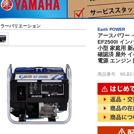
カラーバリエーション
Earth POWER
アースパワー イ
EF2500I 
小型 家庭用 
確認済 屋外 イ
電源 エンジン 
商品番号 WLB2-EF