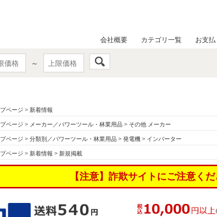
会社概要
カテゴリ一覧
お支払
～
プページ
>
新着情報
プページ
>
メーカー／パワーツール・林業用品
>
その他 メーカー
プページ
>
分類別／パワーツール・林業用品
>
発電機
>
インバーター
プページ
>
新着情報
>
新規掲載
【注意】詐欺サイトにご注意くだ