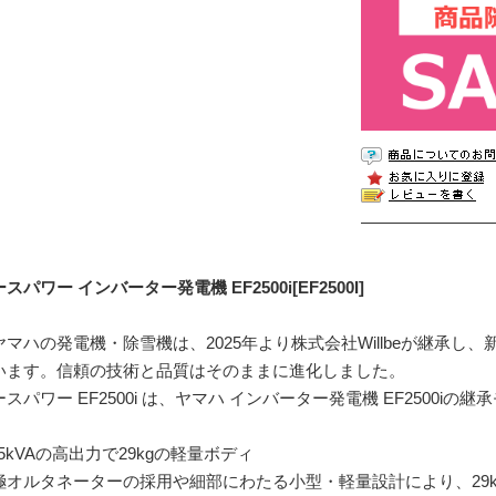
スパワー インバーター発電機 EF2500i[EF2500I]
ヤマハの発電機・除雪機は、2025年より株式会社Willbeが継承し、新
います。信頼の技術と品質はそのままに進化しました。
ースパワー EF2500i は、ヤマハ インバーター発電機 EF2500
.5kVAの高出力で29kgの軽量ボディ
極オルタネーターの採用や細部にわたる小型・軽量設計により、29