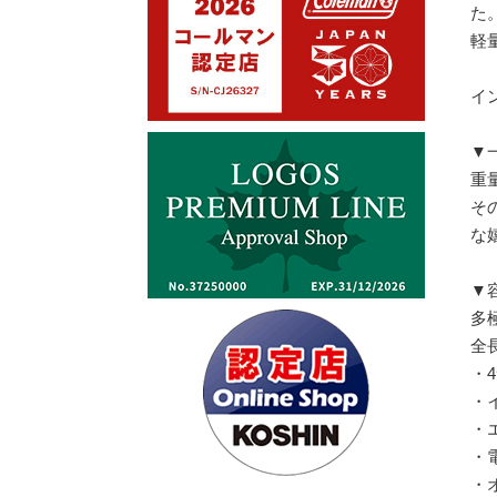
た
軽
イ
▼
重
そ
な
▼
多
全
・
・
・
・
・