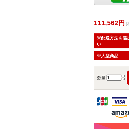
111,562円
(
※配送方法を選
い
※大型商品
数量