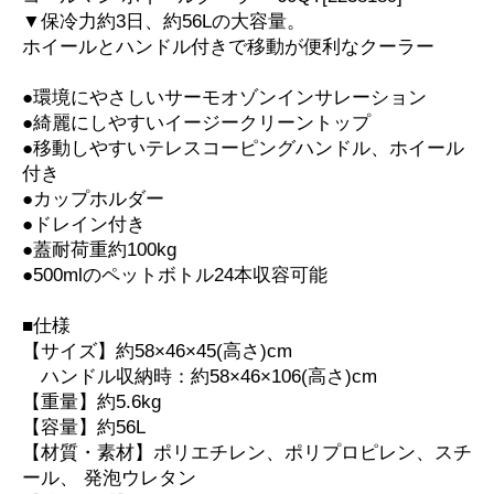
▼保冷力約3日、約56Lの大容量。
ホイールとハンドル付きで移動が便利なクーラー
●環境にやさしいサーモオゾンインサレーション
●綺麗にしやすいイージークリーントップ
●移動しやすいテレスコーピングハンドル、ホイール
付き
●カップホルダー
●ドレイン付き
●蓋耐荷重約100kg
●500mlのペットボトル24本収容可能
■仕様
【サイズ】約58×46×45(高さ)cm
ハンドル収納時：約58×46×106(高さ)cm
【重量】約5.6kg
【容量】約56L
【材質・素材】ポリエチレン、ポリプロピレン、スチ
ール、 発泡ウレタン