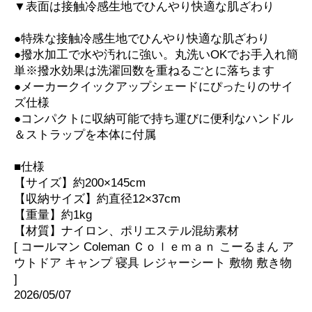
▼表面は接触冷感生地でひんやり快適な肌ざわり
●特殊な接触冷感生地でひんやり快適な肌ざわり
●撥水加工で水や汚れに強い。丸洗いOKでお手入れ簡
単※撥水効果は洗濯回数を重ねるごとに落ちます
●メーカークイックアップシェードにぴったりのサイ
ズ仕様
●コンパクトに収納可能で持ち運びに便利なハンドル
＆ストラップを本体に付属
■仕様
【サイズ】約200×145cm
【収納サイズ】約直径12×37cm
【重量】約1kg
【材質】ナイロン、ポリエステル混紡素材
[ コールマン Coleman Ｃｏｌｅｍａｎ こーるまん ア
ウトドア キャンプ 寝具 レジャーシート 敷物 敷き物
]
2026/05/07