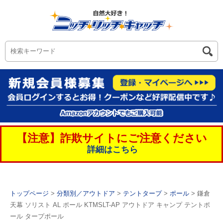
【注意】詐欺サイトにご注意ください
詳細はこちら
トップページ
>
分類別／アウトドア
>
テントタープ
>
ポール
> 鎌倉
天幕 ソリスト AL ポール KTMSLT-AP アウトドア キャンプ テントポ
ール タープポール