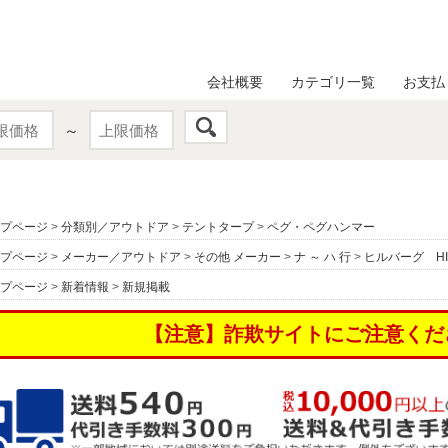
会社概要
カテゴリ一覧
お支払
～
プページ
>
分類別／アウトドア
>
テントタープ
>
ペグ・ペグハンマー
プページ
>
メーカー／アウトドア
>
その他 メーカー
>
ナ ～ ハ 行
>
ヒルバーグ HI
プページ
>
新着情報
>
新規掲載
【注意】詐欺サイトにご注意くだ