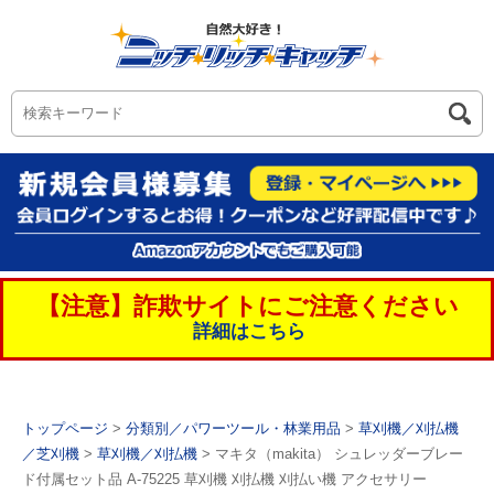
【注意】詐欺サイトにご注意ください
詳細はこちら
トップページ
>
分類別／パワーツール・林業用品
>
草刈機／刈払機
／芝刈機
>
草刈機／刈払機
> マキタ（makita） シュレッダーブレー
ド付属セット品 A-75225 草刈機 刈払機 刈払い機 アクセサリー