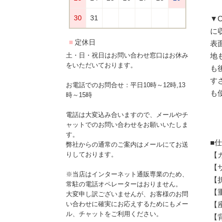
▼
に
表
地
土・日・祝日はお問い合わせ窓口はお休み
をいただいております。
も
す
お電話でのお問合せ：平日10時～12時,13
も
時～15時
電話は大変込み合いますので、メールやチ
ャットでのお問い合わせをお願いいたしま
す。
■
弊社からの通常のご案内はメールにてお送
【
りしております。
【サ
※当店はインターネット通販専業のため、
【折
常駐の電話オペレーターはおりません。
【重
大変申し訳ございませんが、お客様のお問
【
い合わせに確実にお応えするためにもメー
ル、チャットをご利用ください。
【