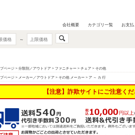
会社概要
カテゴリ一覧
お支払
～
プページ
>
分類別／アウトドア
>
ファニチャー
>
チェア
>
その他
プページ
>
メーカー／アウトドア
>
その他 メーカー
>
ア ～ カ 行
【注意】詐欺サイトにご注意くだ