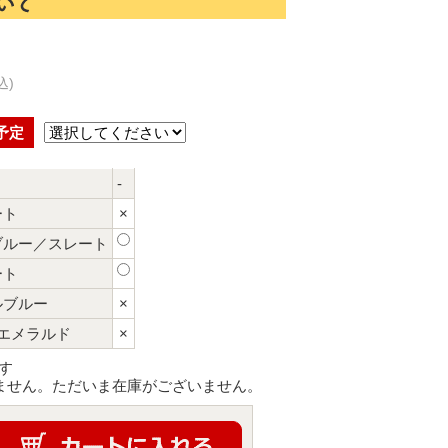
込)
予定
-
ート
×
ブルー／スレート
ート
ルブルー
×
エメラルド
×
す
ません。ただいま在庫がございません。