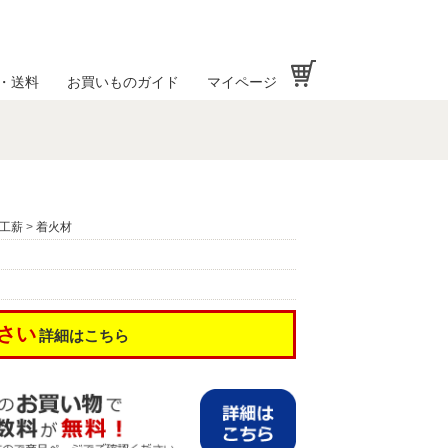
お買い物かご
・送料
お買いものガイド
マイページ
工薪
>
着火材
さい
詳細はこちら