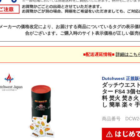
メーカーの価格改定により、お届けする商品についているタグの表示価
合がございます。ご購入時のサイト表示価格が正しい販売
■配送遅延情報■
詳細はこち
Dutchwest 正規
ダッチウエスト
ター FS4 3
料 焚火 焚き火
し 簡単 楽々 
商品番号 DCW2-NS