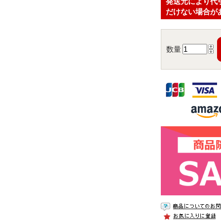
発送元により代
だけない場合が
数量