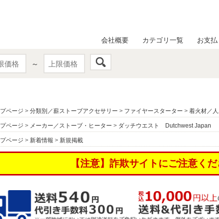
会社概要
カテゴリ一覧
お支払
～
プページ
>
分類別／薪ストーブアクセサリー
>
ファイヤースターター
>
着火材／人
プページ
>
メーカー／ストーブ・ヒーター
>
ダッチウエスト Dutchwest Japan
プページ
>
新着情報
>
新規掲載
【注意】詐欺サイトにご注意くだ