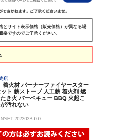
格とサイト表示価格（販売価格）が異なる場
価格ですのでご了承ください。
ら
販売店
 着火材 バーナーファイヤースター
個セット 薪ストーブ 人工薪 着火剤 燃
 たき火 バーベキュー BBQ 火起こ
手が汚れない
ET-202303B-0-0