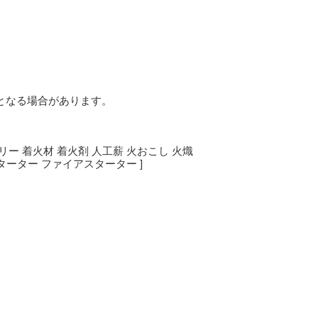
となる場合があります。
サリー 着火材 着火剤 人工薪 火おこし 火熾
ーター ファイアスターター ]