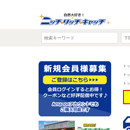
トッ
トッ
トッ