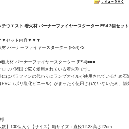
チウエスト 着火材 バーナーファイヤースターター FS4 3個セット[NSE
▼▼セット内容▼▼▼
火材 バーナーファイヤースターター (FS4)×3
■着火材 バーナーファイヤースターター (FS4)■■■
ーロッパ諸国で広く愛用されている着火剤です。
料にはパラフィンの代わりにランプオイルが使用されているため石
はPVC（ポリ塩化ビニール）がまったく使用されていないため、燃
。
仕様
入数】100個入り
【サイズ】箱サイズ：直径12.2×高さ22cm