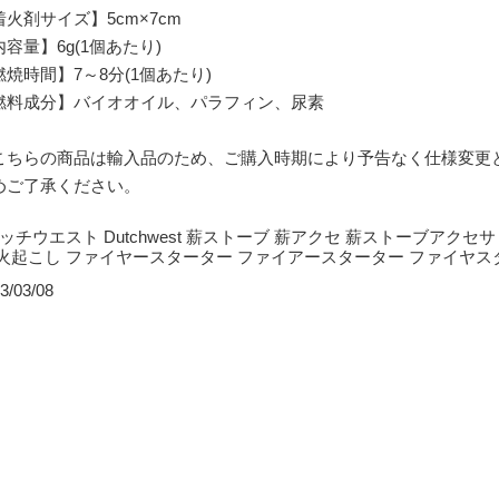
着火剤サイズ】5cm×7cm
内容量】6g(1個あたり)
燃焼時間】7～8分(1個あたり)
燃料成分】バイオオイル、パラフィン、尿素
こちらの商品は輸入品のため、ご購入時期により予告なく仕様変更
めご了承ください。
ダッチウエスト Dutchwest 薪ストーブ 薪アクセ 薪ストーブアクセ
 火起こし ファイヤースターター ファイアースターター ファイヤスタ
3/03/08