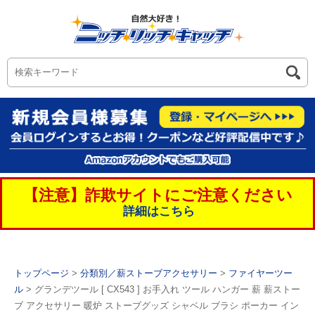
【注意】詐欺サイトにご注意ください
詳細はこちら
トップページ
>
分類別／薪ストーブアクセサリー
>
ファイヤーツー
ル
> グランデツール [ CX543 ] お手入れ ツール ハンガー 薪 薪ストー
ブ アクセサリー 暖炉 ストーブグッズ シャベル ブラシ ポーカー イン