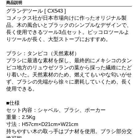
商品説明
グランデツール [ CX543 ]
コメックス社が日本市場向けに作ったオリジナル製
品。木の風合いとブラックのシンプルなデザインで、
長く使用できるツール3点セット。ピッコロツールよ
りツールが長く、大型ストーブにおすすめ。
ブラシ：タンピコ（天然素材）
ブラシに最適な素材を探し、最終的にメキシコのタン
ピコ地方のリュウゼツランの葉から採った繊維にたど
り着いた。天然素材のため、燃えてもいやな匂いがせ
ず、ブラシの先端から徐々に磨耗していくため、長く
使用できる。
■仕様
セット内容：シャベル、ブラシ、ポーカー
重量：2.5Kg
寸法：H57cm×D21cm×W21cm
持ちやすい木の取っ手はブナ材を使用。ブラシ部分交