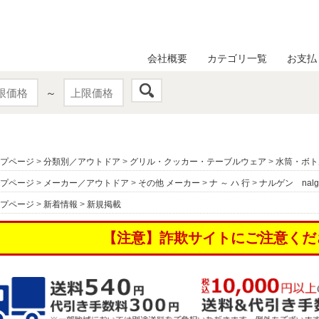
会社概要
カテゴリ一覧
お支払
～
プページ
>
分類別／アウトドア
>
グリル・クッカー・テーブルウェア
>
水筒・ボト
プページ
>
メーカー／アウトドア
>
その他 メーカー
>
ナ ～ ハ 行
>
ナルゲン nalg
プページ
>
新着情報
>
新規掲載
【注意】詐欺サイトにご注意くだ