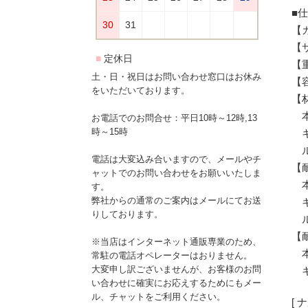
■
【
【
【重
土・日・祝日はお問い合わせ窓口はお休み
【
をいただいております。
【
本
お電話でのお問合せ：平日10時～12時,13
時～15時
キ
ル
電話は大変込み合いますので、メールやチ
【
ャットでのお問い合わせをお願いいたしま
本
す。
弊社からの通常のご案内はメールにてお送
キ
りしております。
ル
【
※当店はインターネット通販専業のため、
本
常駐の電話オペレーターはおりません。
大変申し訳ございませんが、お客様のお問
キ
い合わせに確実にお応えするためにもメー
ル、チャットをご利用ください。
[ 