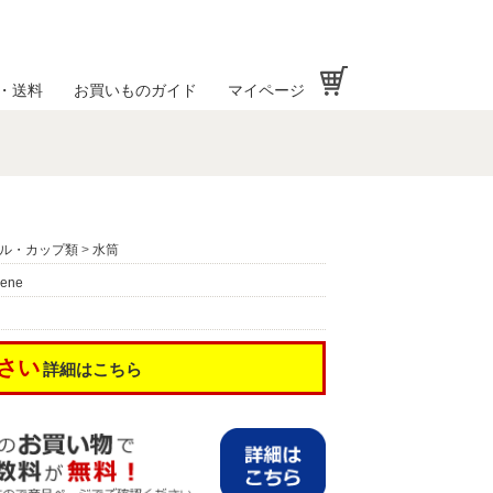
お買い物かご
・送料
お買いものガイド
マイページ
ル・カップ類
>
水筒
ene
さい
詳細はこちら