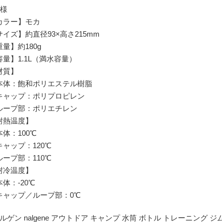
仕様
カラー】モカ
サイズ】約直径93×高さ215mm
量】約180g
容量】1.1L（満水容量）
材質】
体：飽和ポリエステル樹脂
ャップ：ポリプロピレン
ープ部：ポリエチレン
耐熱温度】
体：100℃
ャップ：120℃
ープ部：110℃
耐冷温度】
体：-20℃
ャップ／ループ部：0℃
ナルゲン nalgene アウトドア キャンプ 水筒 ボトル トレーニング 