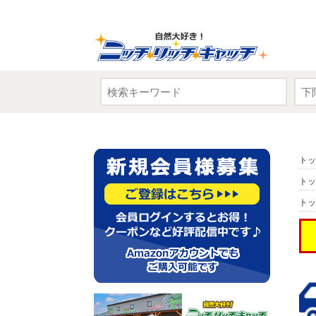
トッ
トッ
トッ