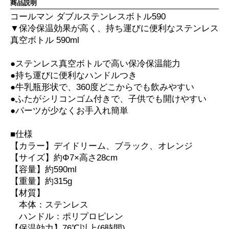
商品説明
コールマン ダブルステンレスボトル590
▼保冷保温効果が高く、持ち運びに便利なステンレス
真空ボトル 590ml
●ステンレス真空ボトルで高い保冷保温能力
●持ち運びに便利なハンドルつき
●牛乳瓶形状で、360度どこからでも飲みやすい
●ふたがシリコンゴム付きで、子供でも開けやすい
●パーツが少なくお手入れ簡単
■仕様
【カラー】デイドリーム、ブラック、オレンジ
【サイズ】約Φ7×高さ28cm
【容量】約590ml
【重量】約315g
【材質】
本体：ステンレス
ハンドル：ポリプロピレン
【保温効力】76℃以上(6時間)