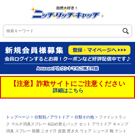
【注意】詐欺サイトにご注意ください
詳細はこちら
トップページ
>
分類別／アウトドア
>
分類その他
> ファイントラッ
ク マルチ消臭スプレー &詰め替えパック セット アウトドア キャンプ
消臭 スプレー 除菌 ニオイ汗 皮脂 焚き火 ウェア シューズ 靴 テント