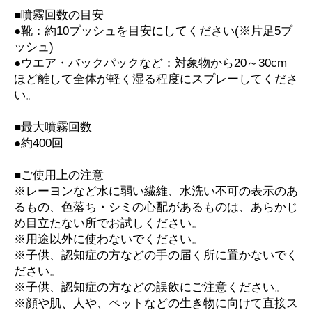
■噴霧回数の目安
●靴：約10プッシュを目安にしてください(※片足5プ
ッシュ)
●ウエア・バックパックなど：対象物から20～30cm
ほど離して全体が軽く湿る程度にスプレーしてくださ
い。
■最大噴霧回数
●約400回
■ご使用上の注意
※レーヨンなど水に弱い繊維、水洗い不可の表示のあ
るもの、色落ち・シミの心配があるものは、あらかじ
め目立たない所でお試しください。
※用途以外に使わないでください。
※子供、認知症の方などの手の届く所に置かないでく
ださい。
※子供、認知症の方などの誤飲にご注意ください。
※顔や肌、人や、ペットなどの生き物に向けて直接ス