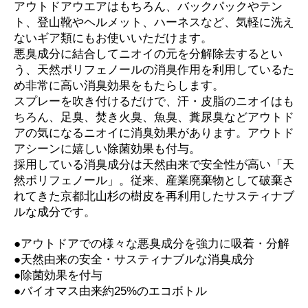
アウトドアウエアはもちろん、バックパックやテン
ト、登山靴やヘルメット、ハーネスなど、気軽に洗え
ないギア類にもお使いいただけます。
悪臭成分に結合してニオイの元を分解除去するとい
う、天然ポリフェノールの消臭作用を利用しているた
め非常に高い消臭効果をもたらします。
スプレーを吹き付けるだけで、汗・皮脂のニオイはも
ちろん、足臭、焚き火臭、魚臭、糞尿臭などアウトド
アの気になるニオイに消臭効果があります。アウトド
アシーンに嬉しい除菌効果も付与。
採用している消臭成分は天然由来で安全性が高い「天
然ポリフェノール」。従来、産業廃棄物として破棄さ
れてきた京都北山杉の樹皮を再利用したサスティナブ
ルな成分です。
●アウトドアでの様々な悪臭成分を強力に吸着・分解
●天然由来の安全・サスティナブルな消臭成分
●除菌効果を付与
●バイオマス由来約25%のエコボトル