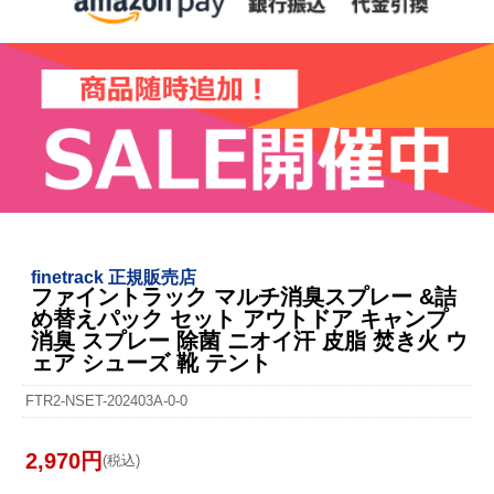
finetrack 正規販売店
ファイントラック マルチ消臭スプレー &詰
め替えパック セット アウトドア キャンプ
消臭 スプレー 除菌 ニオイ汗 皮脂 焚き火 ウ
ェア シューズ 靴 テント
FTR2-NSET-202403A-0-0
2,970円
(税込)