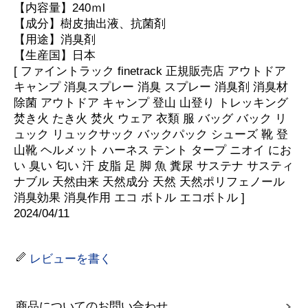
【内容量】240ｍl
【成分】樹皮抽出液、抗菌剤
【用途】消臭剤
【生産国】日本
[ ファイントラック finetrack 正規販売店 アウトドア
キャンプ 消臭スプレー 消臭 スプレー 消臭剤 消臭材
除菌 アウトドア キャンプ 登山 山登り トレッキング
焚き火 たき火 焚火 ウェア 衣類 服 バッグ バック リ
ュック リュックサック バックパック シューズ 靴 登
山靴 ヘルメット ハーネス テント タープ ニオイ にお
い 臭い 匂い 汗 皮脂 足 脚 魚 糞尿 サステナ サスティ
ナブル 天然由来 天然成分 天然 天然ポリフェノール
消臭効果 消臭作用 エコ ボトル エコボトル ]
2024/04/11
レビューを書く
商品についてのお問い合わせ