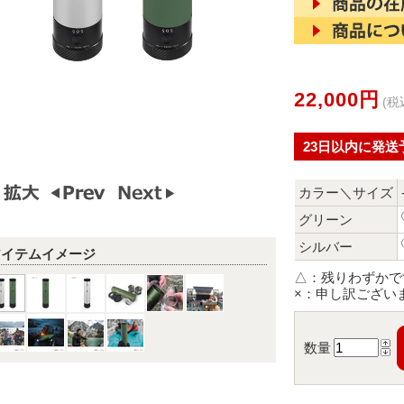
22,000円
(税
23日以内に発送
カラー＼サイズ
グリーン
シルバー
アイテムイメージ
△：
残りわずかで
×：
申し訳ござい
数量