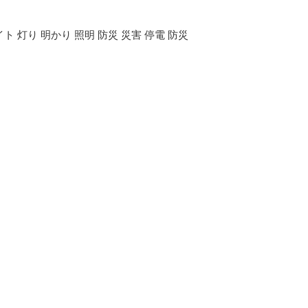
イト 灯り 明かり 照明 防災 災害 停電 防災