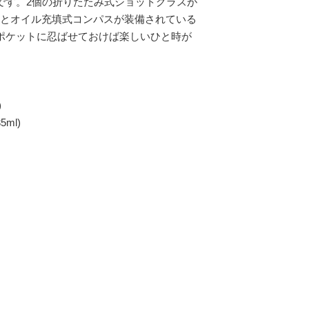
です。2個の折りたたみ式ショットグラスが
トとオイル充填式コンパスが装備されている
ポケットに忍ばせておけば楽しいひと時が
)
ml)