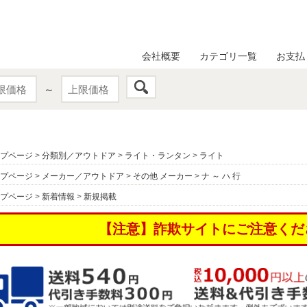
会社概要
カテゴリ一覧
お支払
～
プページ
>
分類別／アウトドア
>
ライト・ランタン
>
ライト
プページ
>
メーカー／アウトドア
>
その他 メーカー
>
ナ ～ ハ 行
プページ
>
新着情報
>
新規掲載
【注意】詐欺サイトにご注意くだ