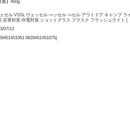
量】450g
ヴェセル VSSL ヴェッセル べッセル べセル アウトドア キャンプ ラ
策 災害対策 停電対策 ショットグラス フラスク フラッシュライト ]
3/07/13
28451451051 0628451451075]