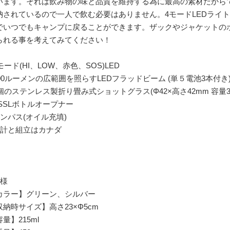
います。それは飲み物の味と品質を維持する為に最高の素材だから
納されているので一人で飲む必要はありません。4モードLEDライ
でいつでもキャンプに戻ることができます。ザックやジャケットの
られる事を考えてみてください！
モード(HI、LOW、赤色、SOS)LED
200ルーメンの広範囲を照らすLEDフラッドビーム (単５電池3本付き
2個のステンレス製折り畳み式ショットグラス(Φ42×高さ42mm 容量35
VSSLボトルオープナー
コンパス(オイル充填)
設計と組立はカナダ
仕様
カラー】グリーン、シルバー
収納時サイズ】高さ23×Φ5cm
量】215ml