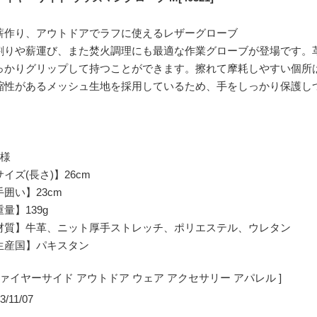
薪作り、アウトドアでラフに使えるレザーグローブ
割りや薪運び、また焚火調理にも最適な作業グローブが登場です。
っかりグリップして持つことができます。擦れて摩耗しやすい個所
縮性があるメッシュ生地を採用しているため、手をしっかり保護し
仕様
イズ(長さ)】26cm
手囲い】23cm
量】139g
材質】牛革、ニット厚手ストレッチ、ポリエステル、ウレタン
生産国】パキスタン
 ファイヤーサイド アウトドア ウェア アクセサリー アパレル ]
3/11/07