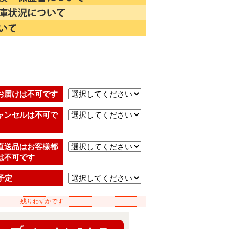
)
お届けは不可です
ャンセルは不可で
直送品はお客様都
は不可です
予定
残りわずかです