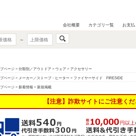
会社概要
カテゴリ一覧
お支払
～
プページ
>
分類別／アウトドア
>
ウェア
>
アクセサリー
プページ
>
メーカー／ストーブ・ヒーター
>
ファイヤーサイド FIRESIDE
プページ
>
新着情報
>
新規掲載
【注意】詐欺サイトにご注意くだ