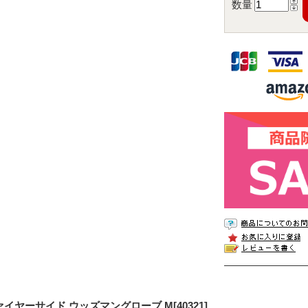
数量
ァイヤーサイド ウッズマングローブ M[40321]