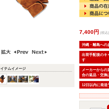
7,400円
(税込
沖縄・離島への
出荷手配後のキ
す
アイテムイメージ
メーカーからの
合の返品・交換
12日以内に発送