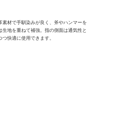
革素材で手馴染みが良く、斧やハンマーを
は生地を重ねて補強。指の側面は通気性と
つつ快適に使用できます。