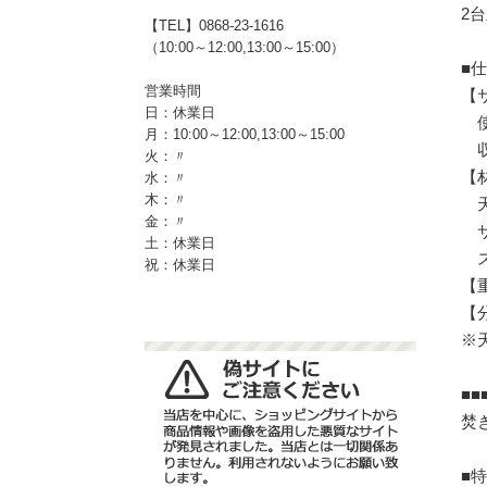
2
【TEL】0868-23-1616
（10:00～12:00,13:00～15:00）
■
営業時間
【
日：休業日
使用
月：10:00～12:00,13:00～15:00
収納
火：〃
【
水：〃
木：〃
天
金：〃
サ
土：休業日
ス
祝：休業日
【重
【
※
■■
焚
■