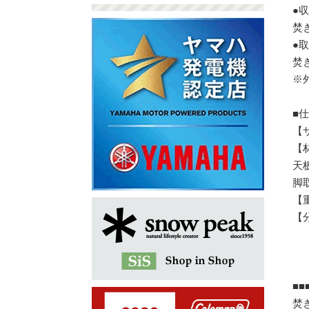
●
焚
●
焚
※
■
【サ
【
天
脚
【重
【
■■
焚