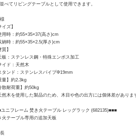
台並べてリビングテーブルとして使用できます。
仕様
サイズ】
時：約55×35×37(高さ)cm
時：約55×35×2.5(厚さ)cm
材質】
板：ステンレス鋼・特殊エンボス加工
イド：天然木
タンド：ステンレスパイプΦ19mm
量】約2.3kg
分散耐荷重】約50kg
天然木を使用した製品のため、木目や色の出方には個体差がありま
■ユニフレーム 焚き火テーブル レッグラック (682135)■■■
き火テーブル専用の追加天板
特長