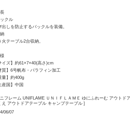
特長
バックル
び出しを防止するバックルを装備。
収納
き火テーブル2台収納。
仕様
イズ】約61×7×40(高さ)cm
材質】6号帆布・パラフィン加工
量】約400g
生産国】中国
 ユニフレーム UNIFLAME ＵＮＩＦＬＡＭＥ ゆにふれーむ アウトド
くえ アウトドアテーブル キャンプテーブル ]
4/06/07