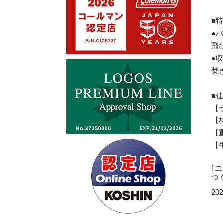
■
●
飛
●
焚
■
【サ
【
【重
【
[
つ
202