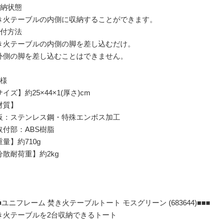
収納状態
き火テーブルの内側に収納することができます。
取付方法
き火テーブルの内側の脚を差し込むだけ。
外側の脚を差し込むことはできません。
仕様
イズ】約25×44×1(厚さ)cm
材質】
板：ステンレス鋼・特殊エンボス加工
取付部：ABS樹脂
量】約710g
分散耐荷重】約2kg
■ユニフレーム 焚き火テーブルトート モスグリーン (683644)■■■
き火テーブルを2台収納できるトート