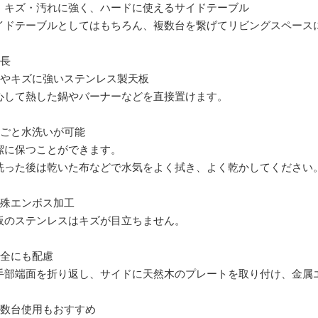
・キズ・汚れに強く、ハードに使えるサイドテーブル
イドテーブルとしてはもちろん、複数台を繋げてリビングスペース
特長
熱やキズに強いステンレス製天板
心して熱した鍋やバーナーなどを直接置けます。
丸ごと水洗いが可能
潔に保つことができます。
洗った後は乾いた布などで水気をよく拭き、よく乾かしてください
特殊エンボス加工
板のステンレスはキズが目立ちません。
安全にも配慮
手部端面を折り返し、サイドに天然木のプレートを取り付け、金属
複数台使用もおすすめ