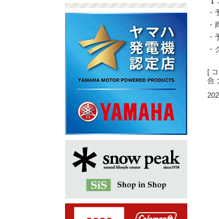
【
・
・
・
・
[ 
合
202