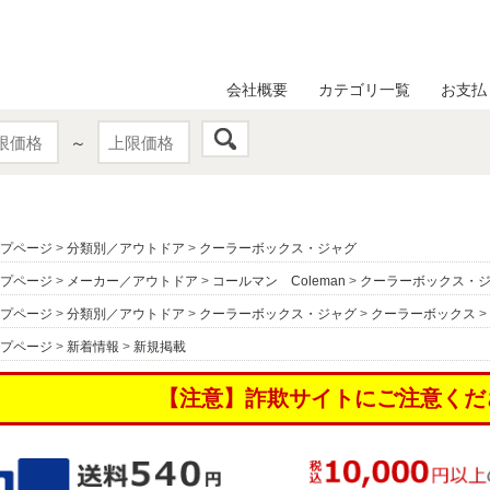
会社概要
カテゴリ一覧
お支払
～
プページ
>
分類別／アウトドア
>
クーラーボックス・ジャグ
プページ
>
メーカー／アウトドア
>
コールマン Coleman
>
クーラーボックス・
プページ
>
分類別／アウトドア
>
クーラーボックス・ジャグ
>
クーラーボックス
>
プページ
>
新着情報
>
新規掲載
【注意】詐欺サイトにご注意くだ