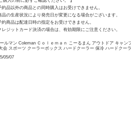
 ご購入の前に必ずご確認ください。 】
予約品以外の商品との同時購入はお受けできません。
商品の生産状況により発売日が変更になる場合がございます。
予約商品は配達日時の指定をお受けできません。
クレジットカード決済の場合は、有効期限にご注意ください。
コールマン Coleman Ｃｏｌｅｍａｎ こーるまん アウトドア キャン
 大会 スポーツ クーラーボックス ハードクーラー 保冷 ハードクーラ
5/05/07