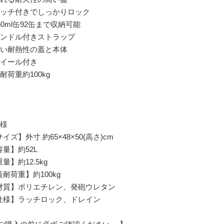
ラッチ付きでしっかりロック
50ml缶92缶まで収納可能
ハンドル付きストラップ
高い耐熱性の蓋と本体
ホイール付き
耐荷重約100kg
仕様
イズ】外寸 約65×48×50(高さ)cm
容量】約52L
量】約12.5kg
蓋耐荷重】約100kg
材質】ポリエチレン、発砲ウレタン
仕様】ラッチロック、ドレイン