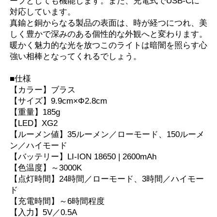
ープとしても機能します。また、充電式でUSB-Cに
対応しています。
真鍮と銅からなる製品の表面は、時が経つにつれ、美
しく豊かで深みのある個性的な外観へと変わります。
暖かく魅力的な光を放つこのライトは暗闇を照らす心
強い相棒となってくれるでしょう。
■仕様
【カラー】ブラス
【サイズ】9.9cm×Φ2.8cm
【重量】185g
【LED】XG2
【ルーメン値】35ルーメン／ローモード、150ルーメ
ン／ハイモード
【バッテリー】LI-ION 18650 | 2600mAh
【色温度】～3000K
【点灯時間】24時間／ローモード、3時間／ハイモー
ド
【充電時間】～6時間程度
【入力】5V／0.5A