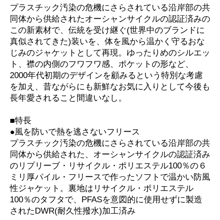
プラスチック汚染の危機にさらされている沿岸部の共
同体から供給されたオーシャンサイクルの認証済みの
この新素材で、伝統を受け継ぐ(世界中のブランドに
真似されてきた)装いを、体を風から温かく守るおな
じみのジャケットとして再現。ゆったりめのシルエッ
ト、襟の内側のフワフワ感、ポケットの形など、
2000年代初期のデザインを顧みるという特別な考慮
を加え、昔ながらにも新鮮なお気に入りとして今後も
長年愛されること間違いなし。
■特長
●風を防いで熱を逃さないフリース
プラスチック汚染の危機にさらされている沿岸部の共
同体から供給された、オーシャンサイクルの認証済み
のリプリーブ・リサイクル・ポリエステル100％の６
ミリ厚パイル・フリースで作ったソフトで温かい防風
性ジャケット。裏地はリサイクル・ポリエステル
100％のタフタで、PFASを意図的に使用せずに製造
されたDWR(耐久性撥水)加工済み