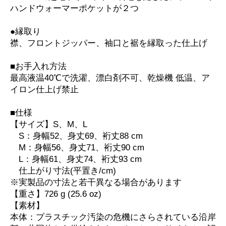
ハンドウォーマーポケットが２つ
●縁取り
襟、フロントジッパー、袖口と裾を縁取った仕上げ
■お手入れ方法
最高液温40℃で洗濯、漂白剤不可、乾燥機 低温、ア
イロン仕上げ禁止
■仕様
【サイズ】S、M、L
S：身幅52、身丈69、裄丈88 cm
M：身幅56、身丈71、裄丈90 cm
L：身幅61、身丈74、裄丈93 cm
仕上がり寸法(平置き/cm)
※実製品の寸法と若干異なる場合があります
【重さ】726 g (25.6 oz)
【素材】
本体：プラスチック汚染の危機にさらされている沿岸