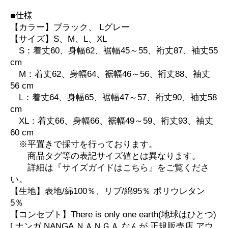
■仕様
【カラー】ブラック、 Lグレー
【サイズ】S、M、L、XL
S：着丈60、身幅62、裾幅45～55、裄丈87、袖丈55
cm
M：着丈62、身幅64、裾幅46～56、裄丈88、袖丈
56 cm
L：着丈64、身幅65、裾幅47～57、裄丈90、袖丈58
cm
XL：着丈66、身幅66、裾幅49～59、裄丈93、袖丈
60 cm
※平置きで採寸を行っております。
商品タグ等の表記サイズ値とは異なります。
詳細は『サイズガイドはこちら』をご覧くださ
い。
【生地】表地/綿100％、リブ/綿95％ ポリウレタン
5％
【コンセプト】There is only one earth(地球はひとつ)
[ ナンガ NANGA ＮＡＮＧＡ なんが 正規販売店 アウ