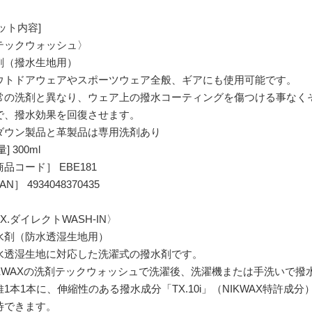
ット内容]
テックウォッシュ〉
剤（撥水生地用）
ウトドアウェアやスポーツウェア全般、ギアにも使用可能です。
常の洗剤と異なり、ウェア上の撥水コーティングを傷つける事なく
で、撥水効果を回復させます。
ダウン製品と革製品は専用洗剤あり
量] 300ml
品コード］ EBE181
AN］ 4934048370435
X.ダイレクトWASH-IN〉
水剤（防水透湿生地用）
水透湿生地に対応した洗濯式の撥水剤です。
IKWAXの洗剤テックウォッシュで洗濯後、洗濯機または手洗いで撥
維1本1本に、伸縮性のある撥水成分「TX.10i」（NIKWAX特許
待できます。