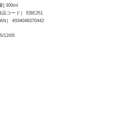
量] 300ml
品コード］ EBE251
AN］ 4934048370442
5/12/05