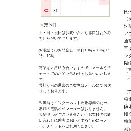
[セ
〈
洗
土・日・祝日はお問い合わせ窓口はお休み
ア
をいただいております。
通
事
お電話でのお問合せ：平日10時～12時,13
※
時～15時
[容
電話は大変込み合いますので、メールやチ
［商
ャットでのお問い合わせをお願いいたしま
［J
す。
弊社からの通常のご案内はメールにてお送
りしております。
〈T
撥
※当店はインターネット通販専業のため、
防
常駐の電話オペレーターはおりません。
N
大変申し訳ございませんが、お客様のお問
い合わせに確実にお応えするためにもメー
繊
ル、チャットをご利用ください。
期