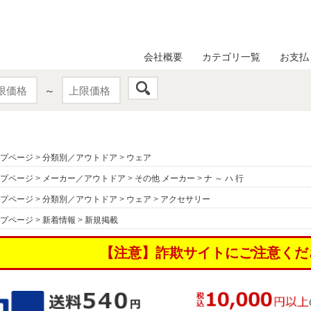
会社概要
カテゴリ一覧
お支払
～
プページ
>
分類別／アウトドア
>
ウェア
プページ
>
メーカー／アウトドア
>
その他 メーカー
>
ナ ～ ハ 行
プページ
>
分類別／アウトドア
>
ウェア
>
アクセサリー
プページ
>
新着情報
>
新規掲載
【注意】詐欺サイトにご注意くだ