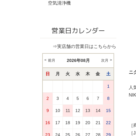
空気清浄機
営業日カレンダー
⇒実店舗の営業日はこちらから
ニク
人
N
［商
［J