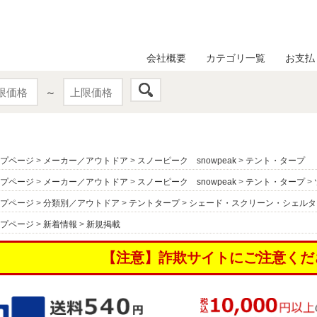
会社概要
カテゴリ一覧
お支払
～
プページ
>
メーカー／アウトドア
>
スノーピーク snowpeak
>
テント・タープ
プページ
>
メーカー／アウトドア
>
スノーピーク snowpeak
>
テント・タープ
>
プページ
>
分類別／アウトドア
>
テントタープ
>
シェード・スクリーン・シェルタ
プページ
>
新着情報
>
新規掲載
【注意】詐欺サイトにご注意くだ