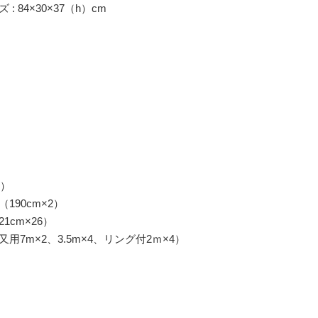
 84×30×37（h）cm
1）
190cm×2）
1cm×26）
7m×2、3.5m×4、リング付2ｍ×4）