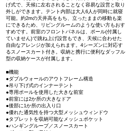
げ式で、天候に左右されることなく容易な設営と取り
外しができます。テント内部は大人6人が同時に就寝
可能。約2mの天井高をもち、立ったままの移動も楽
にできるため、リビングルームのような使い方もおす
すめです。前室のフロントパネルは、ポール(付属し
ていません)で跳ね上げ設営もでき、天候に合わせた
自由なアレンジが加えられます。4シーズンに対応す
るスノースカート付き。収納と携行に便利なダッフル
型の収納ケースが付属します。
■機能
●ダブルウォールのアウトフレーム構造
●吊り下げ式のインナーテント
●専用ポールを使用した大きな前室
●前室には2か所の大きなドア
●後部に1か所の出入り口
●優れた通気性を持つ大型メッシュウィンドウ
●タブレットを収納可能なメッシュポケット
●ハンギングループ／スノースカート