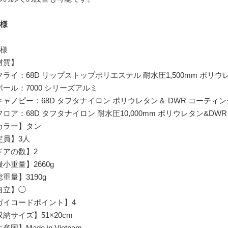
仕様
仕様
材質】
ライ：68D リップストップポリエステル 耐水圧1,500mm ポリウ
ール：7000 シリーズアルミ
ャノピー：68D タフタナイロン ポリウレタン＆ DWR コーティン
ロア：68D タフタナイロン 耐水圧10,000mm ポリウレタン&DW
カラー】タン
定員】3人
ドアの数】2
小重量】2660g
重量】3190g
自立】◯
ガイコードポイント】4
納サイズ】51×20cm
産国】Made in Vietnam