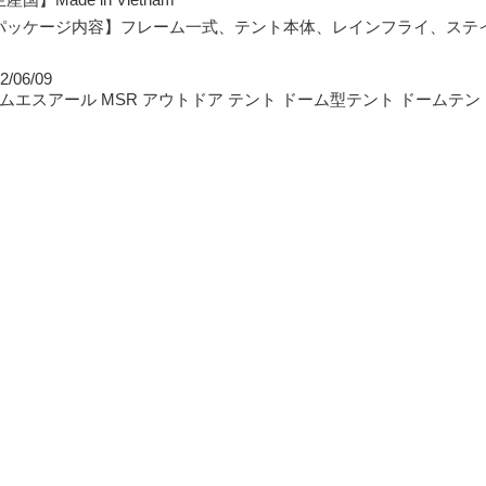
パッケージ内容】フレーム一式、テント本体、レインフライ、ステイク
2/06/09
 エムエスアール MSR アウトドア テント ドーム型テント ドームテント