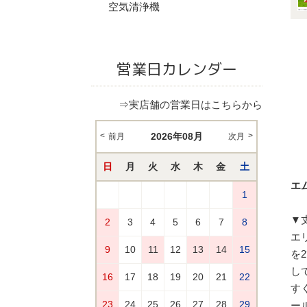
空気清浄機
営業日カレンダー
⇒実店舗の営業日はこちらから
エム
▼
エ
を
し
す
ー