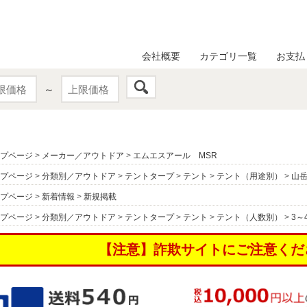
会社概要
カテゴリ一覧
お支払
～
プページ
>
メーカー／アウトドア
>
エムエスアール MSR
プページ
>
分類別／アウトドア
>
テントタープ
>
テント
>
テント（用途別）
>
山
プページ
>
新着情報
>
新規掲載
プページ
>
分類別／アウトドア
>
テントタープ
>
テント
>
テント（人数別）
>
3～
【注意】詐欺サイトにご注意くだ