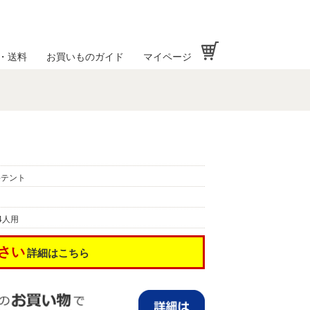
お買い物かご
・送料
お買いものガイド
マイページ
岳テント
4人用
さい
詳細はこちら