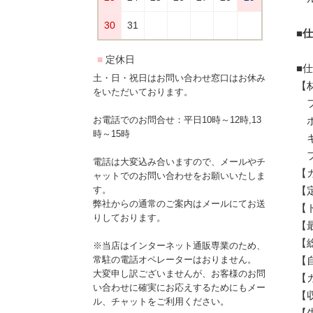
■
■
土・日・祝日はお問い合わせ窓口はお休み
【
をいただいております。
フ
ポ
お電話でのお問合せ：平日10時～12時,13
時～15時
キ
フ
電話は大変込み合いますので、メールやチ
【
ャットでのお問い合わせをお願いいたしま
【
す。
弊社からの通常のご案内はメールにてお送
【
りしております。
【最
【総
※当店はインターネット通販専業のため、
【
常駐の電話オペレーターはおりません。
大変申し訳ございませんが、お客様のお問
【
い合わせに確実にお応えするためにもメー
【収
ル、チャットをご利用ください。
【生